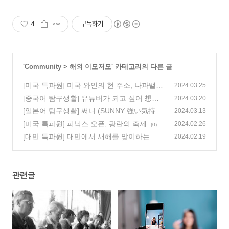
4
구독하기
'
Community
>
해외 이모저모
' 카테고리의 다른 글
[미국 특파원] 미국 와인의 현 주소, 나파밸리
2024.03.25
[중국어 탐구생활] 유튜버가 되고 싶어 想要
(1)
2024.03.20
做自媒体
[일본어 탐구생활] 써니 (SUNNY 強い気持
(0)
2024.03.13
ち、強い愛)
[미국 특파원] 피닉스 오픈, 광란의 축제
(0)
2024.02.26
(0)
[대만 특파원] 대만에서 새해를 맞이하는 방
2024.02.19
법
(0)
관련글