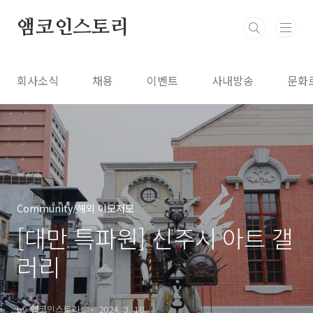
본문 바로가기
앰코인스토리
회사소식
채용
이벤트
사내방송
문화
Community/해외 이모저모
[대만 특파원] 신주시 아트 갤
러리
by 앰코인스토리..
2024. 3. 18.