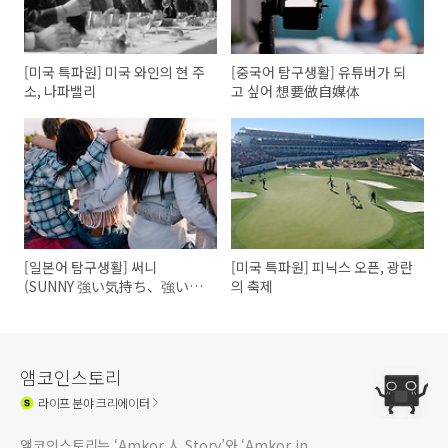
[미국 특파원] 미국 와인의 현 주
[중국어 탐구생활] 유튜버가 되
소, 나파밸리
고 싶어 想要做自媒体
[일본어 탐구생활] 써니
[미국 특파원] 피닉스 오픈, 광란
(SUNNY 強い気持ち、強い
의 축제
愛)
앰코인스토리
라이프
분야 크리에이터
앰코인스토리는 ‘Amkor 人 Story’와 ‘Amkor in