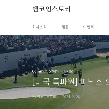
본문 바로가기
앰코인스토리
회사소식
채용
이벤트
Community/해외 이모저모
[미국 특파원] 피닉스 
by 앰코인스토리..
2024. 2. 26.