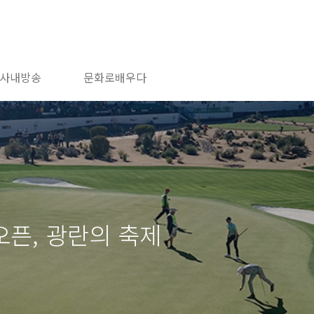
사내방송
문화로배우다
오픈, 광란의 축제