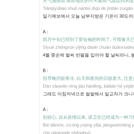
天气预报说 南部地区的今天最高气温达到30
Tiānqìyùbào shuō nánbù dìqū de jīntiān zuìgā
일기예보에서 오늘 남부지방은 기온이 30도까
A :
四月中旬已经到了穿短袖的时间了, 可惜春天
Sìyuè zhōngxún yǐjīng dàole chuān duǎnxiùdesh
4월 중순에 벌써 반팔을 입어야 할 날씨라니, 봄
B :
但早晚仍较寒冷, 白天和夜间的日较差大, 注意
Dàn zǎowǎn réng jiào hánlěng, báitiān hé yèji
그래도 아침저녁으로 쌀쌀해서 일교차가 크니까
A :
别担心, 自从疫情以来, 讲卫生已经成为一种
Bié dānxīn, zìcóng yìqíng yǐlái, jiǎngwèishēng
zhe gānjìngde shēnghuó。