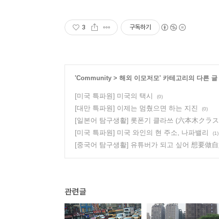
3
구독하기
'
Community
>
해외 이모저모
' 카테고리의 다른 글
[미국 특파원] 미국의 택시
(0)
[대만 특파원] 이제는 멈췄으면 하는 지진
(0)
[일본어 탐구생활] 롯폰기 클라쓰 (六本木クラス
[미국 특파원] 미국 와인의 현 주소, 나파밸리
(1)
[중국어 탐구생활] 유튜버가 되고 싶어 想要做
관련글