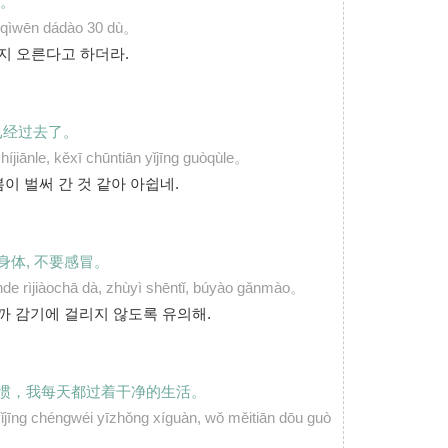
度。
o qìwēn dádào 30 dù。
지 오른다고 하더라.
已经过去了。
íjiānle, kěxī chūntiān yǐjīng guòqùle。
이 벌써 간 것 같아 아쉽네.
身体, 不要感冒。
ānde rìjiàochā dà, zhùyì shēntǐ, búyào gǎnmào。
 감기에 걸리지 않도록 유의해.
习惯，我每天都过着干净的生活。
 yǐjīng chéngwéi yīzhǒng xíguàn, wǒ měitiān dōu guò