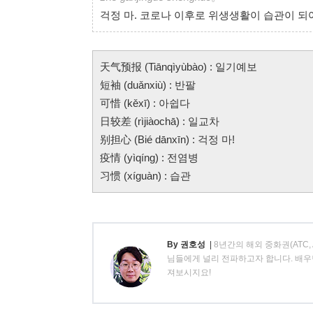
걱정 마. 코로나 이후로 위생생활이 습관이 되
天气预报 (Tiānqìyùbào) : 일기예보
短袖 (duǎnxiù) : 반팔
可惜 (kěxī) : 아쉽다
日较差 (rìjiàochā) : 일교차
别担心 (Bié dānxīn) : 걱정 마!
疫情 (yìqíng) : 전염병
习惯 (xíguàn) : 습관
By 권호성
|
8년간의 해외 중화권(ATC
님들에게 널리 전파하고자 합니다. 배우
져보시지요!