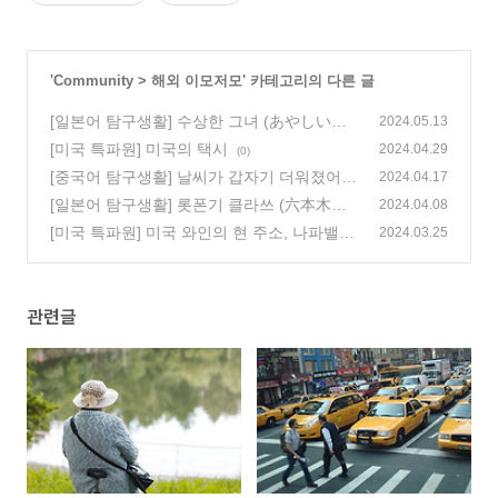
'
Community
>
해외 이모저모
' 카테고리의 다른 글
[일본어 탐구생활] 수상한 그녀 (あやしい彼
2024.05.13
女)
[미국 특파원] 미국의 택시
(0)
2024.04.29
(0)
[중국어 탐구생활] 날씨가 갑자기 더워졌어
2024.04.17
天气突然变热了
[일본어 탐구생활] 롯폰기 클라쓰 (六本木ク
(0)
2024.04.08
ラス)
[미국 특파원] 미국 와인의 현 주소, 나파밸리
(0)
2024.03.25
(1)
관련글