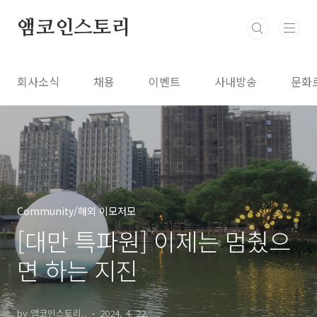
본문 바로가기
앰코인스토리
회사소식
채용
이벤트
사내방송
문화
Community/해외 이모저모
[대만 특파원] 이제는 멈췄으
면 하는 지진
by 앰코인스토리..
2024. 4. 22.