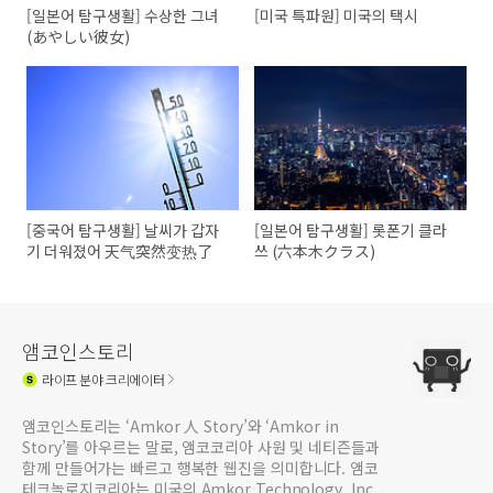
[일본어 탐구생활] 수상한 그녀
[미국 특파원] 미국의 택시
(あやしい彼女)
[중국어 탐구생활] 날씨가 갑자
[일본어 탐구생활] 롯폰기 클라
기 더워졌어 天气突然变热了
쓰 (六本木クラス)
앰코인스토리
라이프
분야 크리에이터
앰코인스토리는 ‘Amkor 人 Story’와 ‘Amkor in
Story’를 아우르는 말로, 앰코코리아 사원 및 네티즌들과
함께 만들어가는 빠르고 행복한 웹진을 의미합니다. 앰코
테크놀로지코리아는 미국의 Amkor Technology, Inc