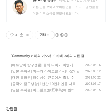
By 특파원 김경수
|
미국, 얼마나 알고 계시나요?
아는 만큼 보이고 보이는 만큼 느끼고 느낀 만큼 즐
거운 미국 소식을 전달해 드립니다.
3
구독하기
'
Community
>
해외 이모저모
' 카테고리의 다른 글
[베트남어 탐구생활] 올해 나이가 어떻게 되
2023.06.16
세요? Năm nay anh bao nhiêu tuổi?
[일본 특파원] 미우라 아야코를 아시나요?
(0)
2023.06.12
(1)
[대만 특파원] 타이베이 근교에서 즐길 수 있
2023.05.22
는 우라이 온천 (烏來)
[중국어 탐구생활] 1년간 10만위엔을 저축하
(0)
2023.05.17
면 이자가 얼마예요? 10万块钱存一年 多少利
[일본 특파원] 이즈한토(伊豆半島)에 반하다,
2023.05.15
息
3편
(0)
(0)
관련글