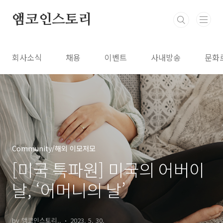
본문 바로가기
앰코인스토리
회사소식
채용
이벤트
사내방송
문화
Community/해외 이모저모
[미국 특파원] 미국의 어버이
날, ‘어머니의 날’
by 앰코인스토리..
2023. 5. 30.