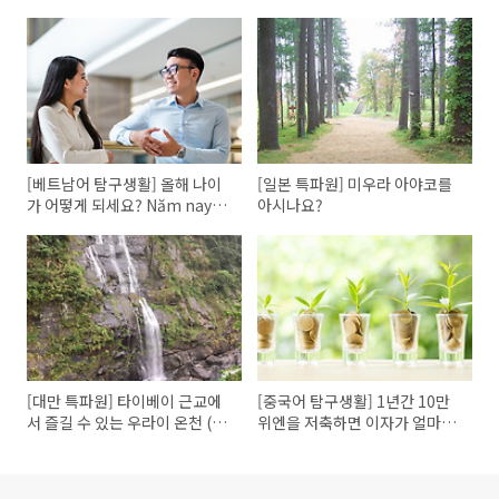
[베트남어 탐구생활] 올해 나이
[일본 특파원] 미우라 아야코를
가 어떻게 되세요? Năm nay
아시나요?
anh bao nhiêu tuổi?
[대만 특파원] 타이베이 근교에
[중국어 탐구생활] 1년간 10만
서 즐길 수 있는 우라이 온천 (烏
위엔을 저축하면 이자가 얼마예
來)
요? 10万块钱存一年 多少利息