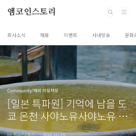
본문 바로가기
앰코인스토리
회사소식
채용
이벤트
사내방송
문화
Community/해외 이모저모
[일본 특파원] 기억에 남을 도
쿄 온천 사야노유사야노유 소
개
by 앰코인스토리..
2022. 11. 14.