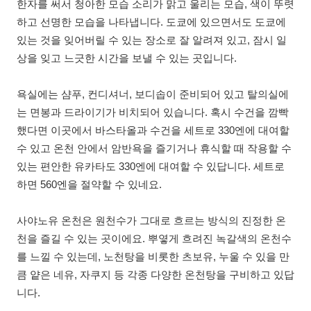
한자를 써서 청아한 모습 소리가 맑고 울리는 모습, 색이 뚜렷
하고 선명한 모습을 나타냅니다. 도쿄에 있으면서도 도쿄에
있는 것을 잊어버릴 수 있는 장소로 잘 알려져 있고, 잠시 일
상을 잊고 느긋한 시간을 보낼 수 있는 곳입니다.
욕실에는 샴푸, 컨디셔너, 보디솝이 준비되어 있고 탈의실에
는 면봉과 드라이기가 비치되어 있습니다. 혹시 수건을 깜빡
했다면 이곳에서 바스타올과 수건을 세트로 330엔에 대여할
수 있고 온천 안에서 암반욕을 즐기거나 휴식할 때 작용할 수
있는 편안한 유카타도 330엔에 대여할 수 있답니다. 세트로
하면 560엔을 절약할 수 있네요.
사야노유 온천은 원천수가 그대로 흐르는 방식의 진정한 온
천을 즐길 수 있는 곳이에요. 뿌옇게 흐려진 녹갈색의 온천수
를 느낄 수 있는데, 노천탕을 비롯한 츠보유, 누울 수 있을 만
큼 얕은 네유, 자쿠지 등 각종 다양한 온천탕을 구비하고 있답
니다.