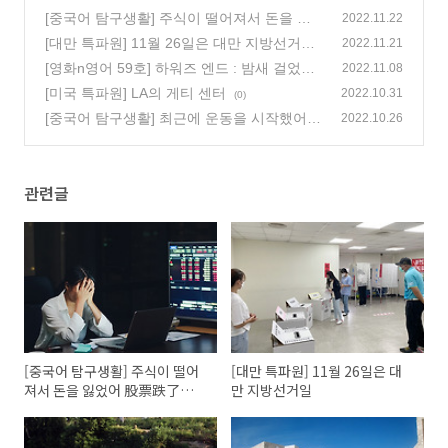
[중국어 탐구생활] 주식이 떨어져서 돈을 잃
2022.11.22
었어 股票跌了很多亏本钱了
[대만 특파원] 11월 26일은 대만 지방선거일
(0)
2022.11.21
(0)
[영화n영어 59호] 하워즈 엔드 : 밤새 걸었지
2022.11.08
요 그냥 걷고 싶었습니다
[미국 특파원] LA의 게티 센터
(0)
2022.10.31
(0)
[중국어 탐구생활] 최근에 운동을 시작했어
2022.10.26
我就近开始运动了
(0)
관련글
[중국어 탐구생활] 주식이 떨어
[대만 특파원] 11월 26일은 대
져서 돈을 잃었어 股票跌了很
만 지방선거일
多亏本钱了