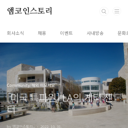
본문 바로가기
앰코인스토리
회사소식
채용
이벤트
사내방송
문화
Community/해외 이모저모
[미국 특파원] LA의 게티 센
터
by 앰코인스토리..
2022. 10. 31.