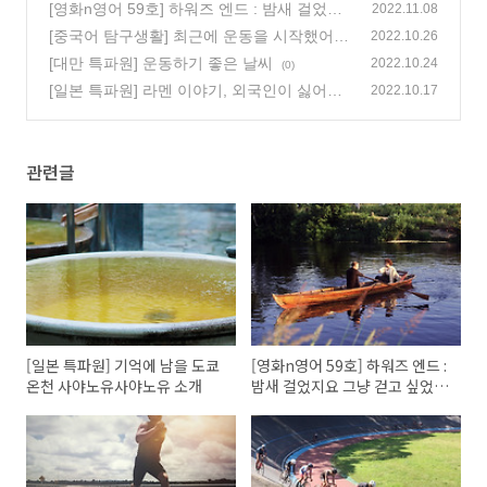
유사야노유 소개
[영화n영어 59호] 하워즈 엔드 : 밤새 걸었지
(0)
2022.11.08
요 그냥 걷고 싶었습니다
[중국어 탐구생활] 최근에 운동을 시작했어
(0)
2022.10.26
我就近开始运动了
[대만 특파원] 운동하기 좋은 날씨
(0)
2022.10.24
(0)
[일본 특파원] 라멘 이야기, 외국인이 싫어하
2022.10.17
는 라멘 1위는
(0)
관련글
[일본 특파원] 기억에 남을 도쿄
[영화n영어 59호] 하워즈 엔드 :
온천 사야노유사야노유 소개
밤새 걸었지요 그냥 걷고 싶었습
니다