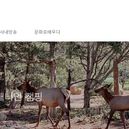
사내방송
문화로배우다
 캐니언 캠핑