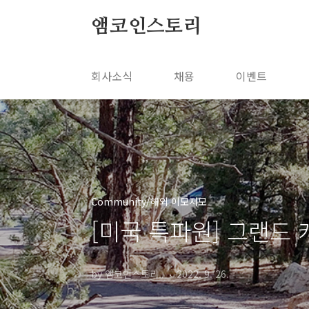
본문 바로가기
앰코인스토리
회사소식
채용
이벤트
Community/해외 이모저모
[미국 특파원] 그랜드
by 앰코인스토리..
2022. 9. 26.