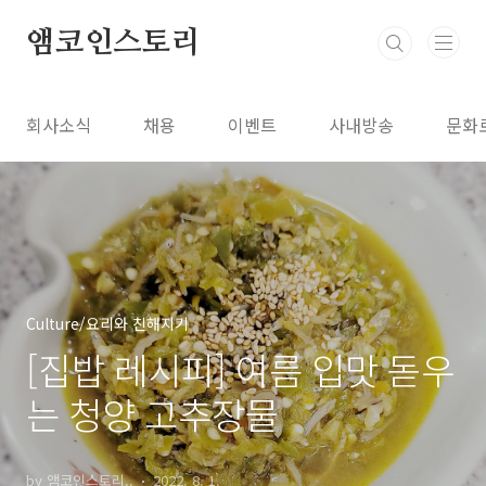
본문 바로가기
앰코인스토리
회사소식
채용
이벤트
사내방송
문화
Culture/요리와 친해지기
[집밥 레시피] 여름 입맛 돋우
는 청양 고추장물
by 앰코인스토리..
2022. 8. 1.