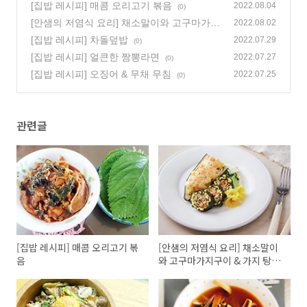
[집밥 레시피] 매콤 오리고기 볶음
2022.08.04
(0)
[안샘의 저염식 요리] 채소말이와 고구마가지
2022.08.02
구이 & 가지 탕수육
[집밥 레시피] 차돌덮밥
(0)
2022.07.29
(0)
[집밥 레시피] 얼큰한 짬뽕라면
2022.07.27
(0)
[집밥 레시피] 오징어 & 무채 무침
2022.07.25
(0)
관련글
[집밥 레시피] 매콤 오리고기 볶
[안샘의 저염식 요리] 채소말이
음
와 고구마가지구이 & 가지 탕수
육