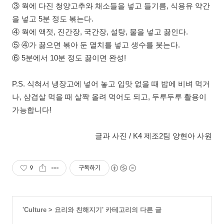
③ 웍에 다진 청양고추와 채소들을 넣고 들기름, 식용유 약간
을 넣고 5분 정도 볶는다.
④ 웍에 액젓, 진간장, 국간장, 설탕, 물을 넣고 끓인다.
⑤ ④가 끓으면 볶아 둔 멸치를 넣고 생수를 붓는다.
⑥ 5분에서 10분 정도 끓이면 완성!
P.S. 식혀서 냉장고에 넣어 놓고 입맛 없을 때 밥에 비벼 먹거
나, 삼겹살 먹을 때 살짝 올려 먹어도 되고, 두루두루 활용이
가능합니다!
글과 사진 / K4 제조2팀 양현아 사원
9
구독하기
'
Culture
>
요리와 친해지기
' 카테고리의 다른 글