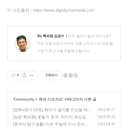
※ 사진출처 :
https://www.dignitymemorial.com
By 특파원 김경수
|
미국, 얼마나 알고 계시나요?
아는 만큼 보이고 보이는 만큼 느끼고 느낀 만큼 즐
거운 미국 소식을 전달해 드립니다.
9
구독하기
'
Community
>
해외 이모저모
' 카테고리의 다른 글
[영화n영어 53호] 해리가 샐리를 만났을 때 :
2022.05.17
잠들기 전까지 얘기할 수 있는 당신을 사랑해
[일본 특파원] 꽃들의 천국, 히타치 해상공원
2022.05.16
(0)
(0)
[중국어 탐구생활] 이번 주말에 이사 준비를
2022.04.20