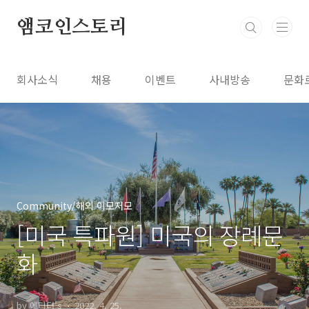
본문 바로가기
앰코인스토리
회사소식
채용
이벤트
사내방송
문화
Community/해외 이모저모
[미국 특파원] 미국의 장례문
화
by 에디터's
2022. 4. 25.