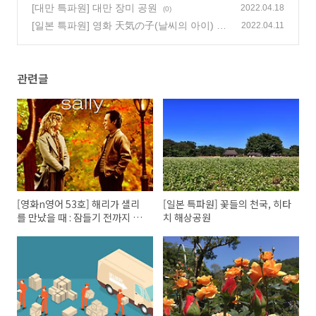
해야 해 我需要在这周末准备搬家
[대만 특파원] 대만 장미 공원
(0)
2022.04.18
(0)
[일본 특파원] 영화 天気の子(날씨의 아이) 보
2022.04.11
셨나요?
(0)
관련글
[영화n영어 53호] 해리가 샐리
[일본 특파원] 꽃들의 천국, 히타
를 만났을 때 : 잠들기 전까지 얘
치 해상공원
기할 수 있는 당신을 사랑해