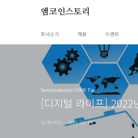
본문 바로가기
앰코인스토리
회사소식
채용
이벤트
Semiconductor/스마트 Tip
[디지털 라이프] 202
by 에디터's
2021. 12. 16.