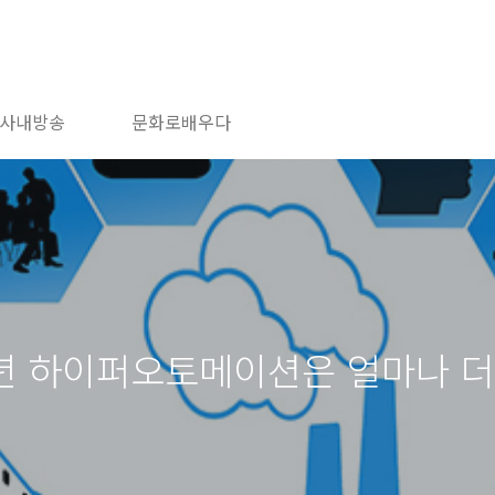
사내방송
문화로배우다
2년 하이퍼오토메이션은 얼마나 더