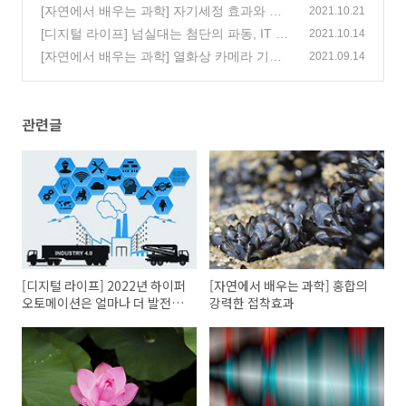
효과
[자연에서 배우는 과학] 자기세정 효과와 연
(0)
2021.10.21
꽃
[디지털 라이프] 넘실대는 첨단의 파동, IT 기
(0)
2021.10.14
술과 음파의 만남
[자연에서 배우는 과학] 열화상 카메라 기술
(0)
2021.09.14
을 지닌 뱀
(0)
관련글
[디지털 라이프] 2022년 하이퍼
[자연에서 배우는 과학] 홍합의
오토메이션은 얼마나 더 발전해
강력한 접착효과
있을까!?