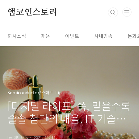
본문 바로가기
앰코인스토리
회사소식
채용
이벤트
사내방송
문화
Semiconductor/스마트 Tip
[디지털 라이프] 쓱, 맡을수록
솔솔 첨단의 내음, IT 기술과
냄새의 만남
by 에디터's
2021. 11. 11.