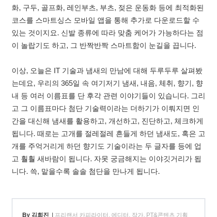
화, 구두, 골프화, 레인부츠, 부츠, 젖은 운동화 등에 최적화된
코스를 스마트싱스 모바일 앱을 통해 추가로 다운로드할 수
있는 것이지요. 신발 종류에 따라 맞춤 케어가 가능하다는 점
이 놀랍기도 하고, 그 반짝반짝 스마트함이 눈길을 끕니다.
이상, 오늘은 IT 기술과 냄새의 만남에 대해 두루두루 살펴봤
는데요, 우리의 365일 속 여기저기 냄새, 내음, 체취, 향기, 향
내 등 여러 이름표를 단 후각 관련 이야기들이 있습니다. 그리
고 그 이름표마다 첨단 기술력이라는 더하기가 이뤄지면 인
간을 대신해 냄새를 활용하고, 개선하고, 진단하고, 체크하게
됩니다. 때로는 고개를 절레절레 흔들게 하던 냄새도, 혹은 고
개를 주억거리게 하던 향기도 기술이라는 두 글자를 등에 업
고 훨훨 새바람이 됩니다. 자못 궁금해지는 이야깃거리가 됩
니다. 쓱, 맡을수록 솔솔 첨단을 만나게 됩니다.
By 김희진
|
프리랜서 카피라이터, 에디터, 작가, PT&콘텐츠 기획