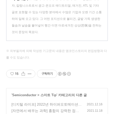
자, 칼럼니스트로서 광고·온오프 에디토리얼, 매거진, ATL 및 기타
글로 표현할 수 있는 다양한 분야에서 수많은 기업과 오랜 기간 소통
하며 일해 오고 있다. 그 어떤 포지션으로 불리건, 글밭 가득 생생한
들숨과 날숨을 불어넣어 행간 이면 아로새겨진 상상(想像)을 전하는
것이 문장의 목표다.
※ 외부필자에 의해 작성된 기고문의 내용은 앰코인스토리의 편집방향과 다
를 수도 있습니다.
15
구독하기
'
Semiconductor
>
스마트 Tip
' 카테고리의 다른 글
[디지털 라이프] 2022년 하이퍼오토메이션은
2021.12.16
얼마나 더 발전해 있을까!?
[자연에서 배우는 과학] 홍합의 강력한 접착
(0)
2021.11.18