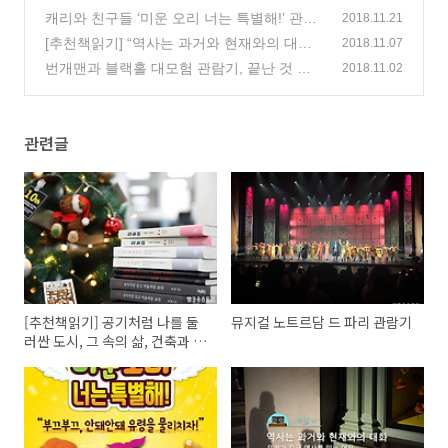
늬
(29)
캐리와 친구들 ‘미운 오리 너는 특별해!’ 관람
2018.11.21
기, 아이들을 위한 성장 뮤지컬!
[추천책읽기] “역사는 과거와 현재와의 대화”
(88)
2018.11.07
우리가 지금 역사를 읽는 이유
번개맨과 블랙홀 대모험 관람기, 끝난 것 같
(16)
2018.11.02
아도 절대로 포기하지 말라!
(0)
관련글
[추천책읽기] 공기처럼 나를 둘
뮤지컬 노트르담 드 파리 관람기
러싼 도시, 그 속의 삶, 건축과 공
간이 그려내는 일상의 무늬