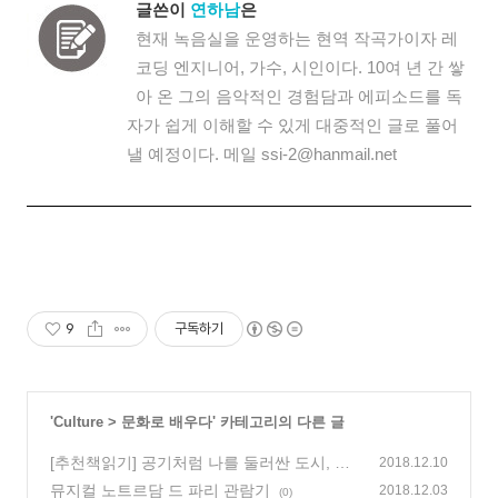
글쓴이
연하남
은
현재 녹음실을 운영하는 현역 작곡가이자 레
코딩 엔지니어, 가수, 시인이다. 10여 년 간 쌓
아 온 그의 음악적인 경험담과 에피소드를 독
자가 쉽게 이해할 수 있게 대중적인 글로 풀어
낼 예정이다. 메일
ssi-2@hanmail.net
9
구독하기
'
Culture
>
문화로 배우다
' 카테고리의 다른 글
[추천책읽기] 공기처럼 나를 둘러싼 도시, 그
2018.12.10
속의 삶, 건축과 공간이 그려내는 일상의 무
뮤지컬 노트르담 드 파리 관람기
2018.12.03
(0)