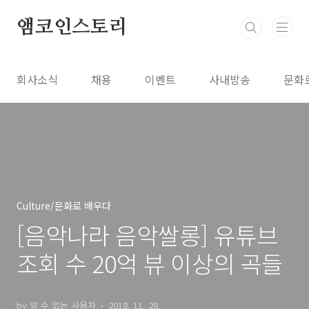
본문 바로가기
앰코인스토리
회사소식
채용
이벤트
사내방송
문화
Culture/문화로 배우다
[음악나라 음악쌀롱] 유튜브
조회 수 20억 뷰 이상의 곡들
by 알 수 없는 사용자
2018. 11. 28.