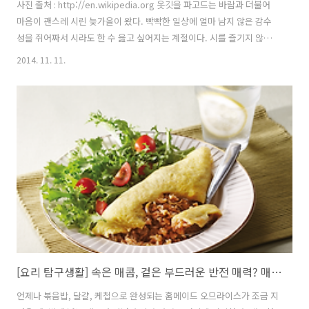
사진 출처 : http://en.wikipedia.org 옷깃을 파고드는 바람과 더불어
마음이 괜스레 시린 늦가을이 왔다. 빡빡한 일상에 얼마 남지 않은 감수
성을 쥐어짜서 시라도 한 수 읊고 싶어지는 계절이다. 시를 즐기지 않아
도 누구나 알만한 두 시인의 작품을 잠시 인용해 본다. 1940년대를 대표
2014. 11. 11.
하는 시인이자 2014년 현재도 한국인들에게 많은 사랑을 받고 있는 윤동
주와 백석이다. 어머님, 나는 별 하나에 아름다운 말 한마디씩 불러봅니
다. / 소학교 때 책상을 같이 했던 아이들의 이름과 패, 경, 옥 이런 / 이국
소녀들의 이름과 벌써 아기 어머니된 계집애들의 이름과, / 가난한 이웃
사람들의 이름과, 비둘기, 강아지, 토끼, 노새, 노루, / ‘프랑시스 잠’, ‘라
이너 마리아 릴케’, 이런 시인의 ..
[요리 탐구생활] 속은 매콤, 겉은 부드러운 반전 매력? 매콤가지오므라이스
언제나 볶음밥, 달걀, 케첩으로 완성되는 홈메이드 오므라이스가 조금 지