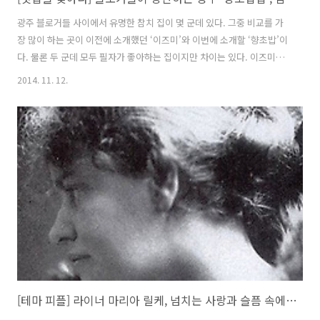
광주 블로거들 사이에서 유명한 참치 집이 몇 군데 있다. 그중 비교를 가
장 많이 하는 곳이 이전에 소개했던 ‘이즈미’와 이번에 소개할 ‘향초밥’이
다. 물론 두 군데 모두 필자가 좋아하는 집이지만 차이는 있다. 이즈미는
숙성회와 완전히 해동한 참치를 쓰고, 향초밥은 숙성회와 적당히 해동된
2014. 11. 12.
참치를 쓴다. 그리고 광주에서 몇 안 되는 시메사바(고등어 회)를 잘하는
집이다. 그리고 가장 큰 차이도 있다. 이즈미는 주문한 음식 외에는 특별
히 나오는 게 없고, 향초밥은 어느 메뉴든지 코스별로 다양하게 즐길 수
있다는 점이다. 향초밥은 초밥이 전문이지만 참치도 굉장히 맛있어서, 그
리고 저번에 참치를 소개하지 못했기 때문에 이번에는 참치회로 주문을
해본다. 5인 상이었고, 참치는 가장 저렴한 ‘기본 참치회’로 했다. ..
[테마 피플] 라이너 마리아 릴케, 넘치는 사랑과 슬픔 속에 살다 간 시인