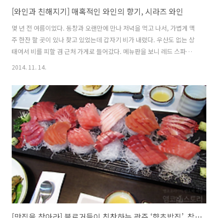
[와인과 친해지기] 매혹적인 와인의 향기, 시라즈 와인
몇 년 전 여름이었다. 동창과 오랜만에 만나 저녁을 먹고 나서, 가볍게 맥
주 한잔 할 곳이 있나 찾고 있었는데 갑자기 비가 내렸다. 우산도 없는 상
태여서 비를 피할 겸 근처 가게로 들어갔다. 메뉴판을 보니 레드 스파클
링 와인이 눈에 띄었고, 스파클링 와인에 레드와인이 있다는 게 흥미로워
2014. 11. 14.
주문해 보았다. 아이스 버킷에 담겨 온 와인은 바로 블리스데일 스파클링
시라즈! 가게 유리를 두드리며 시원하게 내리는 빗방울을 보면서 친구와
많은 이야기를 나누었고, 검붉은 와인 속에서 피어오르던 거품이 주는 시
원함과 와인이 주는 맛은 여름비처럼 상큼했다. 그렇게 시라즈와의 만남
이 시작되었다. 카베르네 소비뇽에 물렸던 나에게 또 다른 와인의 세계가
열린 것이다. 시라즈는 와인 메이커에 따라 그 개성이 아주 달라지기 때
문에..
[맛집을 찾아라] 블로거들이 칭찬하는 광주 ‘향초밥집’, 참치와 초밥이 으뜸일세