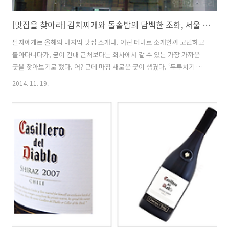
[맛집을 찾아라] 김치찌개와 돌솥밥의 담백한 조화, 서울 성동구 성수동 ‘두루치기 김치찌개 오겹살’
필자에게는 올해의 마지막 맛집 소개다. 어떤 테마로 소개할까 고민하고
돌아다니다가, 굳이 건대 근처보다는 회사에서 갈 수 있는 가장 가까운
곳을 찾아보기로 했다. 어? 근데 마침 새로운 곳이 생겼다. ‘두루치기 김
치찌개 오겹살’이라는 식당이었다. 정말 담백한 이름이다. 식당 주인 이
2014. 11. 19.
름을 붙이는 것도 아니고, 문자를 쓰는 것도 아니고, 단순한 음식 이름의
나열이라니. 무성의한 것인지, 그만큼 간판 요리에 자신이 있다는 것인
지, 아리송함을 안고 식당으로 들어갔다. 메뉴가 보인다. 이야! 감탄사만
나온다. 이건 무성의함이 아니다. 자신감이다. 벽에 붙은 메뉴판은 백반
집이라는 이미지를 저 멀리 안드로메다로 보낸다. 달랑 쓰여 있는 김치찌
개, 오겹살, 항정살, 끝. 세 가지가 다다. 응당 있을법한 비빔냉면, 물냉..