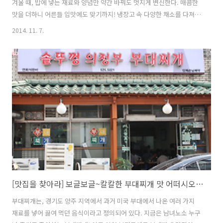
겨울 때, 밥에 넣는 재료와 양념만 약간 바꿔도 멋지게 변신한다. 매콤한
맛을 더하니 어른들 입맛에도 맞기까지! 냉장고 속 다양한 채소를 다져
넣거나, 샐러드를 곁들여 근사하게 즐겨보자. 1인분 필수 재료 가지(1/2
2014. 11. 7.
개=60g), 달걀(2개), 밥(2/3공기) 선택 재료 양파(1/4개) 양념장 설탕
(0.5)+고춧가루(0.5)+간장(1.5)+고추장(0.3)+다진 마늘(0.3)+참기름(1)
양념 소금(약간) # 재료에 들어가는 괄호 안 숫자는 밥숟가락과 종이컵
기준! 매콤가지오므라이스 만들기 1. 가지는 길게 4 등분 하여 납작하게
썰고, 양파는 굵게 다진다. 2. 달걀은 소금을 넣어 곱게 푼다. 3. 팬에 식용
유(2)를 두른 뒤 양파를 ..
[맛집을 찾아라] 보글보글~칼칼한 부대찌개 맛 어떠시오? 인천 청천동 솥뚜껑의정부부대찌개
부대찌개는, 경기도 양주 지역에서 과거 미국 부대에서 나온 여러 가지
재료를 넣어 끓여 먹던 음식이라고 정의되어 있다. 지금은 남녀노소 누구