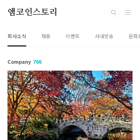
본문 바로가기
앰코인스토리
회사소식
채용
이벤트
사내방송
문화
Company
766