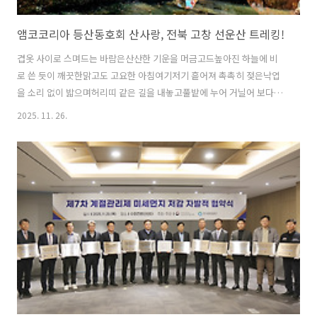
앰코코리아 등산동호회 산사랑, 전북 고창 선운산 트레킹!
겹옷 사이로 스며드는 바람은산산한 기운을 머금고드높아진 하늘에 비
로 쓴 듯이 깨끗한맑고도 고요한 아침여기저기 흩어져 촉촉히 젖은낙엽
을 소리 없이 밟으며허리띠 같은 길을 내놓고풀밭에 누어 거닐어 보다끊
일락 다시 이어지는 벌레 소리애연히 넘어가는 마디마디엔제철의 아픔
2025. 11. 26.
이 깃들였다곱게 물든 단풍 한 잎 따 들고이슬에 젖은 치마자락 휩싸여
쥐며 돌아서니머언 데 기차 소리가 맑다- 노천명 / 가을날 가을이 정점을
지나 이젠 겨울을 준비하는 듯 새벽 공기가 제법 코끝을 시렵게 하는 계
절입니다. 집 밖을 나서면 가장 먼저 시선이 고정되는 건, 차가워진 대지
를 녹이는 아침햇살의 정기를 받아 울긋불긋 아침 주변을 밝히며 형형색
색으로 물든 단풍들의 향연입니다. 불과 엊그제까지 초록의 푸르름을 찬
양했던 것 같은데, 벌써 가지..