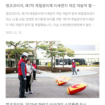
앰코코리아, 제7차 계절관리제 미세먼지 저감 자발적 협약 체결
앰코코리아, 제7차 계절관리제 미세먼지 저감 자발적 협약 체결앰코코리
아는 11월 20일 청정한 대기환경 유지를 위한 '제7차 계절관리제 미세먼
지 저감 자발적 협약'을 체결했습니다. 이날 수원컨벤션센터에서 열린 협
약식에는 수도권대기환경청과 앰코코리아를 포함해 14개 사업장 관계자
2025. 11. 21.
들이 참석했습니다.계절관리제는 기후에너지환경부가 12월부터 다음
해 3월까지 기간에 평상시보다 한층 강력한 사전 예방적 대책을 가동해
미세먼지 고농도 발생빈도와 강도를 줄이고자 하는 집중관리 대책으로
매년 시행하고 있습니다. 이번 협약은 오는 12월부터 2026년 3월까지인
제7차 미세먼지 계절관리제 기간 동안 미세먼지 주요 배출원을 사전에
줄여 겨울철 고농도 미세먼지 발생을 예방하고 수도권 대기질을 개선하
기 위해 추진됩니다. By..
앰코코리아, 2025년 하반기 비상대피 소방훈련 실시