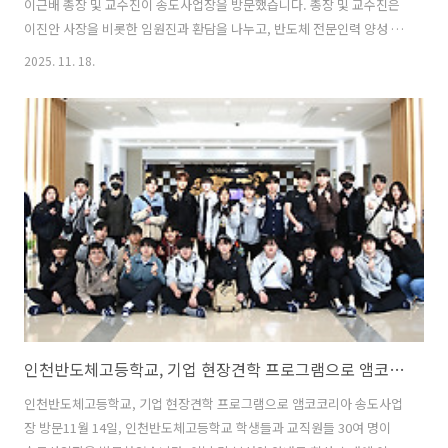
이근배 총장 및 교수진이 송도사업장을 방문했습니다. 총장 및 교수진은
이진안 사장을 비롯한 임원진과 환담을 나누고, 반도체 전문인력 양성 및
우수 인재 채용에 대한 심도 있는 논의를 나눴습니다. By 미스터반 | 안녕
2025. 11. 18.
하세요. 'Mr.반'입니다. 반도체 정보와 따끈한 문화소식을 전해드리는
'앰코인스토리'의 마스코트랍니다. 반도체 패키징과 테스트가 저의 주
전공분야이고 취미는 요리, 음악감상, 여행, 영화감상입니다. 일본, 중
국, 필리핀, 대만, 말레이시아, 베트남 등지에 아지트가 있어 자주 출장을
떠나는데요. 앞으로 세계 각 지역의 현지 문화 소식도 종종 전해드리겠습
니다.
인천반도체고등학교, 기업 현장견학 프로그램으로 앰코코리아 송도사업장 방문
인천반도체고등학교, 기업 현장견학 프로그램으로 앰코코리아 송도사업
장 방문11월 14일, 인천반도체고등학교 학생들과 교직원들 30여 명이