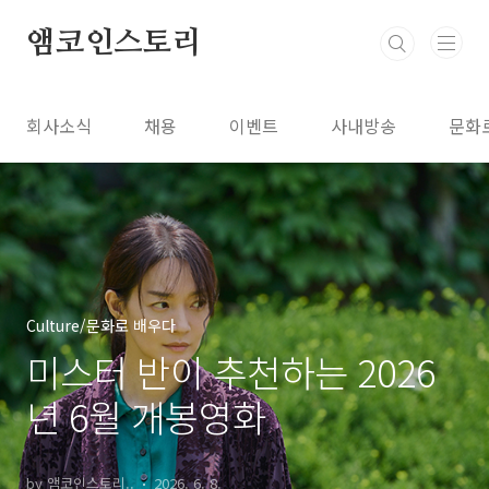
본문 바로가기
앰코인스토리
회사소식
채용
이벤트
사내방송
문화
Culture/문화로 배우다
미스터 반이 추천하는 2026
년 6월 개봉영화
by 앰코인스토리..
2026. 6. 8.