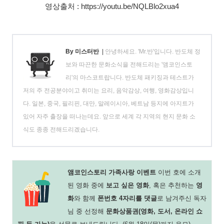
영상출처 : https://youtu.be/NQLBlo2xua4
By 미스터반
|
안녕하세요. 'Mr.반'입니다. 반도체 정
보와 따끈한 문화소식을 전해드리는 '앰코인스토
리'의 마스코트랍니다. 반도체 패키징과 테스트가
저의 주 전공분야이고 취미는 요리, 음악감상, 여행, 영화감상입니
다. 일본, 중국, 필리핀, 대만, 말레이시아, 베트남 등지에 아지트가
있어 자주 출장을 떠나는데요. 앞으로 세계 각 지역의 현지 문화 소
식도 종종 전해드리겠습니다.
앰코인스토리 가족사랑 이벤트
이번 호에 소개
된 영화 중에
보고 싶은 영화
, 혹은 추천하는
영
화
와 함께
폰번호 4자리를 댓글
로 남겨주신 독자
님 중 선정해
문화상품권(영화, 도서, 온라인 쇼