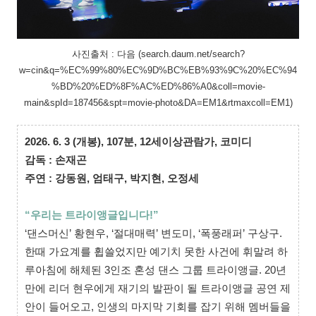
사진출처 : 다음 (search.daum.net/search?
w=cin&q=%EC%99%80%EC%9D%BC%EB%93%9C%20%EC%94
%BD%20%ED%8F%AC%ED%86%A0&coll=movie-
main&spId=187456&spt=movie-photo&DA=EM1&rtmaxcoll=EM1)
2026. 6. 3 (개봉),
107분,
12세이상관람가,
코미디
감독 : 손재곤
주연 : 강동원, 엄태구, 박지현, 오정세
“
우리는 트라이앵글입니다!”
‘댄스머신’ 황현우, ‘절대매력’ 변도미, ‘폭풍래퍼’ 구상구.
한때 가요계를 휩쓸었지만 예기치 못한 사건에 휘말려 하
루아침에 해체된 3인조 혼성 댄스 그룹 트라이앵글. 20년
만에 리더 현우에게 재기의 발판이 될 트라이앵글 공연 제
안이 들어오고, 인생의 마지막 기회를 잡기 위해 멤버들을