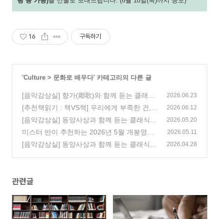
핑 등 가능)
을 선물로 보내드립니다. (6월 18일(목)까지 응모)
16
구독하기
'
Culture
>
문화로 배우다
' 카테고리의 다른 글
[음악감상실] 향가(鄕歌)와 함께 듣는 클래식
2026.06.23
[추천책읽기 : 책VS책] 우리에게 부족한 건,
(0)
2026.06.12
시간이 아니라 집중력?
[음악감상실] 동양사상과 함께 듣는 클래식,
(80)
2026.05.20
삼경(三經)편 시경, 서경, 역경
미스터 반이 추천하는 2026년 5월 개봉영화
(1)
2026.05.11
(155)
[음악감상실] 동양사상과 함께 듣는 클래식,
2026.04.28
중용(中庸) 편
(0)
관련글