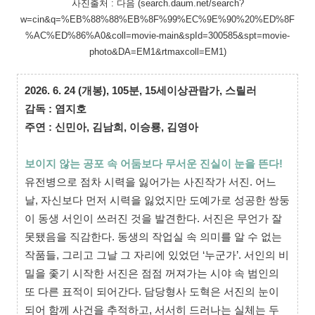
사진출처 : 다음 (search.daum.net/search?
w=cin&q=%EB%88%88%EB%8F%99%EC%9E%90%20%ED%8F
%AC%ED%86%A0&coll=movie-main&spId=300585&spt=movie-
photo&DA=EM1&rtmaxcoll=EM1)
2026. 6. 24 (개봉),
105분,
15세이상관람가,
스릴러
감독 : 염지호
주연 : 신민아, 김남희, 이승룡, 김영아
보이지 않는 공포 속 어둠보다 무서운 진실이 눈을 뜬다!
유전병으로 점차 시력을 잃어가는 사진작가 서진. 어느
날, 자신보다 먼저 시력을 잃었지만 도예가로 성공한 쌍둥
이 동생 서인이 쓰러진 것을 발견한다. 서진은 무언가 잘
못됐음을 직감한다. 동생의 작업실 속 의미를 알 수 없는
작품들, 그리고 그날 그 자리에 있었던 ‘누군가’. 서인의 비
밀을 좇기 시작한 서진은 점점 꺼져가는 시야 속 범인의
또 다른 표적이 되어간다. 담당형사 도혁은 서진의 눈이
되어 함께 사건을 추적하고, 서서히 드러나는 실체는 두