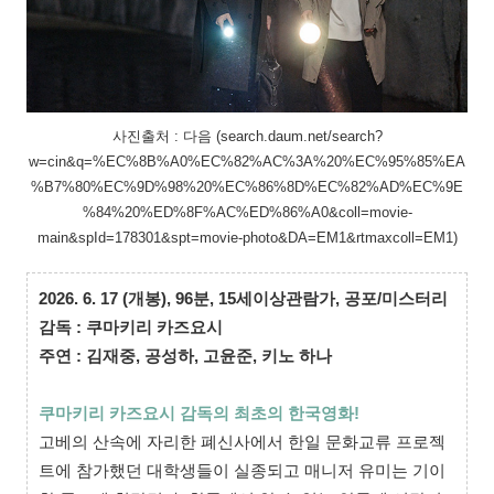
사진출처 : 다음 (search.daum.net/search?
w=cin&q=%EC%8B%A0%EC%82%AC%3A%20%EC%95%85%EA
%B7%80%EC%9D%98%20%EC%86%8D%EC%82%AD%EC%9E
%84%20%ED%8F%AC%ED%86%A0&coll=movie-
main&spId=178301&spt=movie-photo&DA=EM1&rtmaxcoll=EM1)
2026. 6. 17 (개봉),
96분,
15세이상관람가,
공포/미스터리
감독 : 쿠마키리 카즈요시
주연 : 김재중, 공성하, 고윤준, 키노 하나
쿠마키리 카즈요시 감독의 최초의 한국영화!
고베의 산속에 자리한 폐신사에서 한일 문화교류 프로젝
트에 참가했던 대학생들이 실종되고 매니저 유미는 기이