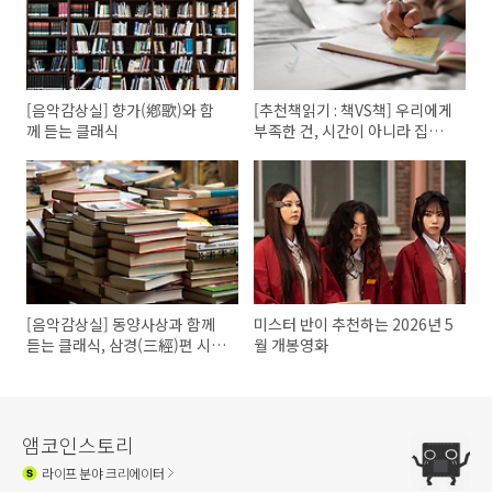
[음악감상실] 향가(鄕歌)와 함
[추천책읽기 : 책VS책] 우리에게
께 듣는 클래식
부족한 건, 시간이 아니라 집중
력?
[음악감상실] 동양사상과 함께
미스터 반이 추천하는 2026년 5
듣는 클래식, 삼경(三經)편 시
월 개봉영화
경, 서경, 역경
앰코인스토리
라이프
분야 크리에이터