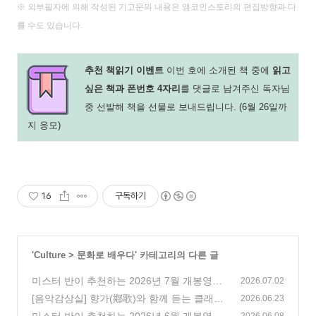
※ 외부필자에 의해 작성된 기고문의 내용은 앰코인스토리의 편집방향과 다
를 수도 있습니다.
추천 책읽기 이벤트
이번 호에 소개된 책 중에
읽고
싶은 책과 폰번호 4자리
를 댓글로 남겨주신 독자님
중 선발해 책을 선물로 보내드립니다. (6월 26일까
지 응모)
16
구독하기
'
Culture
>
문화로 배우다
' 카테고리의 다른 글
미스터 반이 추천하는 2026년 7월 개봉영화
2026.07.02
(198)
[음악감상실] 향가(鄕歌)와 함께 듣는 클래식
2026.06.23
(0)