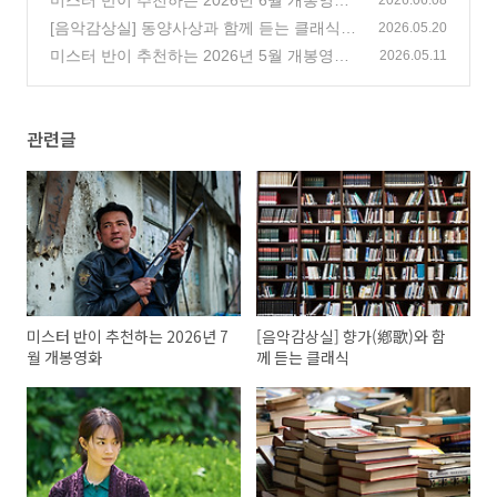
미스터 반이 추천하는 2026년 6월 개봉영화
2026.06.08
(151)
[음악감상실] 동양사상과 함께 듣는 클래식,
2026.05.20
삼경(三經)편 시경, 서경, 역경
미스터 반이 추천하는 2026년 5월 개봉영화
(1)
2026.05.11
(155)
관련글
미스터 반이 추천하는 2026년 7
[음악감상실] 향가(鄕歌)와 함
월 개봉영화
께 듣는 클래식