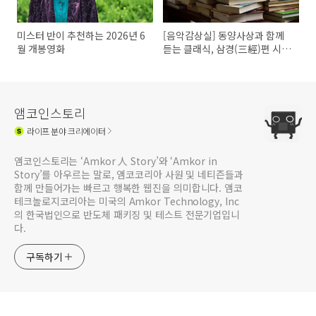
미스터 반이 추천하는 2026년 6
[음악감상실] 동양사상과 함께
월 개봉영화
듣는 클래식, 삼경(三經)편 시
경, 서경, 역경
앰코인스토리
라이프
분야 크리에이터
앰코인스토리는 ‘Amkor 人 Story’와 ‘Amkor in
Story’를 아우르는 말로, 앰코코리아 사원 및 네티즌들과
함께 만들어가는 빠르고 행복한 웹진을 의미합니다. 앰코
테크놀로지코리아는 미국의 Amkor Technology, Inc
의 한국법인으로 반도체 패키징 및 테스트 전문기업입니
다.
구독하기