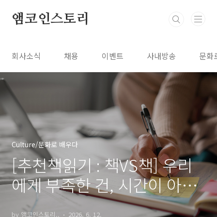
본문 바로가기
앰코인스토리
회사소식
채용
이벤트
사내방송
문화
Culture/문화로 배우다
[추천책읽기 : 책VS책] 우리
에게 부족한 건, 시간이 아니
라 집중력?
by 앰코인스토리..
2026. 6. 12.