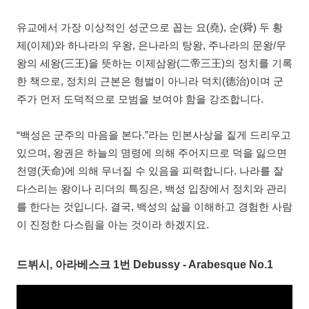
유교에서 가장 이상적인 성군으로 꼽는 요(堯), 순(舜) 두 황
제(이제)와 하나라의 우왕, 은나라의 탕왕, 주나라의 문왕/무
왕의 세왕(三王)을 뜻하는 이제삼왕(二帝三王)의 정치를 기록
한 책으로, 정치의 근본은 형벌이 아니라 덕치(德治)이며 군
주가 먼저 도덕적으로 모범을 보여야 함을 강조합니다.
“백성은 군주의 마음을 본다.”라는 민본사상을 짙게 드리우고
있으며, 왕권은 하늘의 명령에 의해 주어지므로 덕을 잃으면
천명(天命)에 의해 무너질 수 있음을 피력합니다. 나라를 잘
다스리는 왕이나 리더의 특징은, 백성 입장에서 정치와 관리
를 한다는 것입니다. 결국, 백성의 삶을 이해하고 경험한 사람
이 진정한 다스림을 아는 것이라 하겠지요.
드뷔시, 아라베스크 1번 Debussy - Arabesque No.1