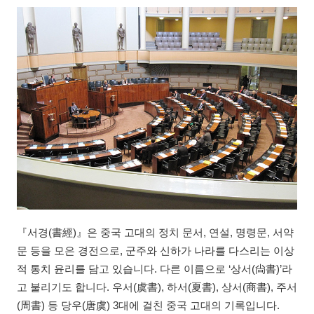
『서경(書經)』은 중국 고대의 정치 문서, 연설, 명령문, 서약
문 등을 모은 경전으로, 군주와 신하가 나라를 다스리는 이상
적 통치 윤리를 담고 있습니다. 다른 이름으로 ‘상서(尙書)’라
고 불리기도 합니다. 우서(虞書), 하서(夏書), 상서(商書), 주서
(周書) 등 당우(唐虞) 3대에 걸친 중국 고대의 기록입니다.