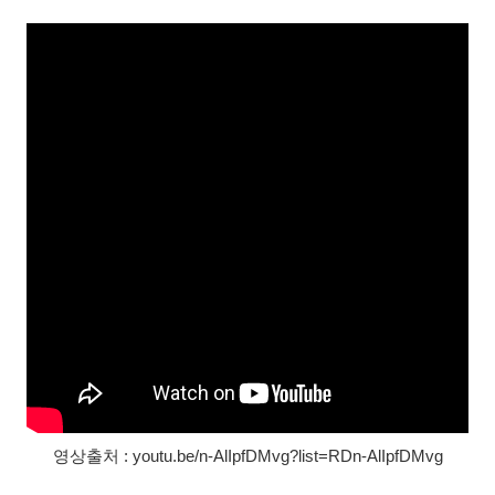
영상출처 : youtu.be/n-AlIpfDMvg?list=RDn-AlIpfDMvg