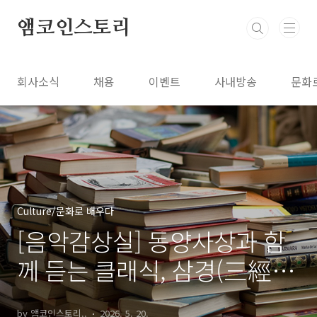
본문 바로가기
앰코인스토리
회사소식
채용
이벤트
사내방송
문화
Culture/문화로 배우다
[음악감상실] 동양사상과 함
께 듣는 클래식, 삼경(三經)
편 시경, 서경, 역경
by 앰코인스토리..
2026. 5. 20.