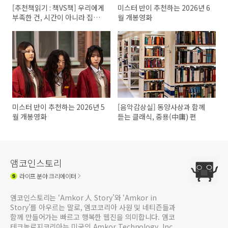
[추천책읽기 : 책VS책] 우리에게
미스터 반이 추천하는 2026년 6
부족한 건, 시간이 아니라 집중
월 개봉영화
력?
미스터 반이 추천하는 2026년 5
[음악감상실] 동양사상과 함께
월 개봉영화
듣는 클래식, 중용(中庸) 편
앰코인스토리
라이프
분야 크리에이터
앰코인스토리는 ‘Amkor 人 Story’와 ‘Amkor in
Story’를 아우르는 말로, 앰코코리아 사원 및 네티즌들과
함께 만들어가는 빠르고 행복한 웹진을 의미합니다. 앰코
테크놀로지코리아는 미국의 Amkor Technology, Inc