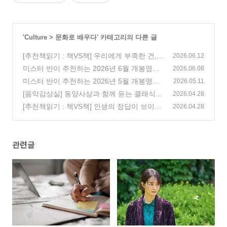
'
Culture
>
문화로 배우다
' 카테고리의 다른 글
[추천책읽기 : 책VS책] 우리에게 부족한 건,
2026.06.12
시간이 아니라 집중력?
미스터 반이 추천하는 2026년 6월 개봉영화
(80)
2026.06.08
(151)
미스터 반이 추천하는 2026년 5월 개봉영화
2026.05.11
(155)
[음악감상실] 동양사상과 함께 듣는 클래식,
2026.04.28
중용(中庸) 편
[추천책읽기 : 책VS책] 인생의 정답이 보이지
(0)
2026.04.28
않을 때 고전으로부터 배우고 성장하는 삶
(6
0)
관련글