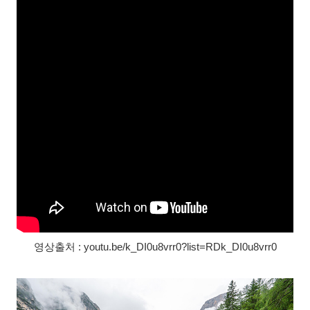
영상출처 : youtu.be/k_DI0u8vrr0?list=RDk_DI0u8vrr0