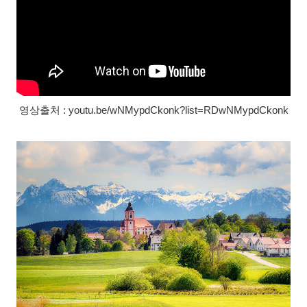
영상출처 : youtu.be/wNMypdCkonk?list=RDwNMypdCkonk