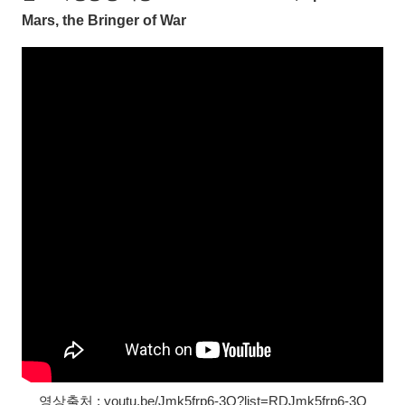
Mars, the Bringer of War
영상출처 : youtu.be/Jmk5frp6-3Q?list=RDJmk5frp6-3Q