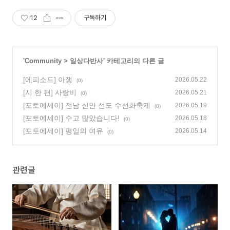
12
구독하기
'
Community
>
일상다반사
' 카테고리의 다른 글
[에피소드] 아쟁
2026.05.22
(0)
[시 한 편] 사랑비
2026.05.21
(0)
[포토에세이] 전남 신안 선도 수선화축제
2026.05.19
(0)
[포토에세이] 수고 많았습니다!
2026.05.18
(0)
[포토에세이] 평일의 여유
2026.05.14
(0)
관련글