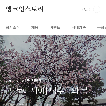
본문 바로가기
앰코인스토리
회사소식
채용
이벤트
사내방송
문화
Community/일상다반사
[포토에세이] 덕수궁의 봄
by 앰코인스토리..
2026. 5. 20.