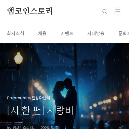
본문 바로가기
앰코인스토리
회사소식
채용
이벤트
사내방송
문화
Community/일상다반사
[시 한 편] 사랑비
by 앰코인스토리..
2026. 5. 21.