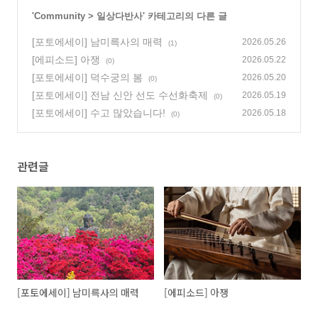
'
Community
>
일상다반사
' 카테고리의 다른 글
[포토에세이] 남미륵사의 매력
2026.05.26
(1)
[에피소드] 아쟁
2026.05.22
(0)
[포토에세이] 덕수궁의 봄
2026.05.20
(0)
[포토에세이] 전남 신안 선도 수선화축제
2026.05.19
(0)
[포토에세이] 수고 많았습니다!
2026.05.18
(0)
관련글
[포토에세이] 남미륵사의 매력
[에피소드] 아쟁