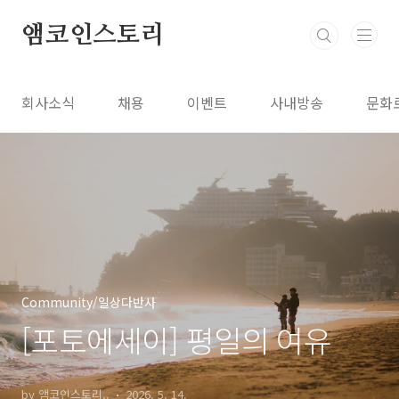
본문 바로가기
앰코인스토리
회사소식
채용
이벤트
사내방송
문화
Community/일상다반사
[포토에세이] 평일의 여유
by 앰코인스토리..
2026. 5. 14.