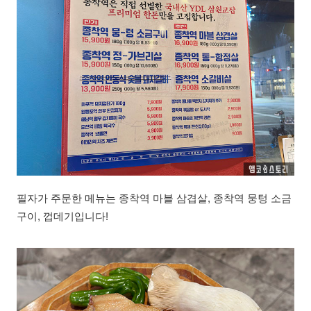
필자가 주문한 메뉴는 종착역 마블 삼겹살, 종착역 뭉텅 소금
구이, 껍데기입니다!