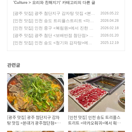
'
Culture
>
요리와 친해지기
' 카테고리의 다른 글
[광주 맛집] 광주 첨단지구 감자탕 맛집 <본대
2026.05.22
가 광주첨단점>을 추천합니다!
[인천 맛집] 인천 송도 트리플스트리트 <마카
(1)
2026.04.28
오훠궈>에서 훠궈의 진하고 깊은 맛을 즐겨
[인천 맛집] 인천 중구 <복림원>에서 진한 중
2026.02.18
보세요!
식의 맛을 즐겨보세요!
(0)
[광주 맛집] 광주 첨단 <보배반점 첨단점> 소
(0)
2026.01.20
고기짬뽕 대추천!
[인천 맛집] 인천 송도 <청기와 감자탕>에서
(1)
2025.12.19
푸짐한 감자탕을 즐겨보세요!
(1)
관련글
[광주 맛집] 광주 첨단지구 감자
[인천 맛집] 인천 송도 트리플스
탕 맛집 <본대가 광주첨단점>을
트리트 <마카오훠궈>에서 훠궈
추천합니다!
의 진하고 깊은 맛을 즐겨보세