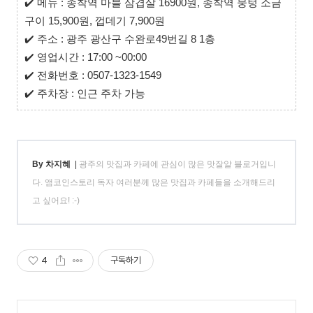
✔️
메뉴 : 종착역 마블 삼겹살 16900원, 종착역 뭉텅 소금
구이 15,900원, 껍데기 7,900원
✔️
주소 : 광주 광산구 수완로49번길 8 1층
✔️
영업시간 : 17:00 ~00:00
✔️
전화번호 : 0507-1323-1549
✔️
주차장 : 인근 주차 가능
By 차지혜
|
광주의 맛집과 카페에 관심이 많은 맛잘알 블로거입니
다. 앰코인스토리 독자 여러분께 많은 맛집과 카페들을 소개해드리
고 싶어요! :-)
4
구독하기