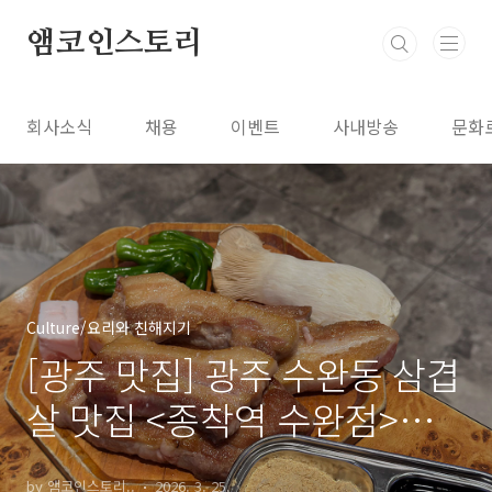
본문 바로가기
앰코인스토리
회사소식
채용
이벤트
사내방송
문화
Culture/요리와 친해지기
[광주 맛집] 광주 수완동 삼겹
살 맛집 <종착역 수완점>을
추천합니다!
by 앰코인스토리..
2026. 3. 25.