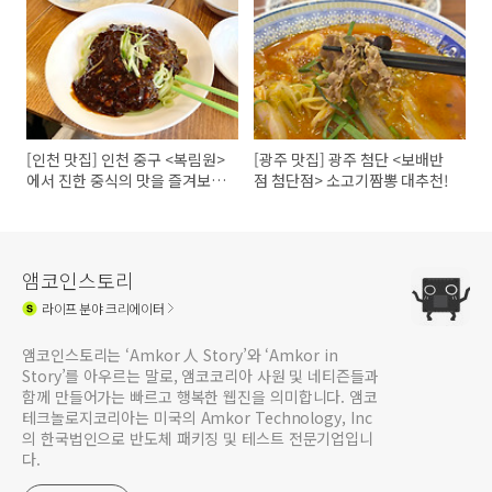
요!
[인천 맛집] 인천 중구 <복림원>
[광주 맛집] 광주 첨단 <보배반
에서 진한 중식의 맛을 즐겨보세
점 첨단점> 소고기짬뽕 대추천!
요!
앰코인스토리
라이프
분야 크리에이터
앰코인스토리는 ‘Amkor 人 Story’와 ‘Amkor in
Story’를 아우르는 말로, 앰코코리아 사원 및 네티즌들과
함께 만들어가는 빠르고 행복한 웹진을 의미합니다. 앰코
테크놀로지코리아는 미국의 Amkor Technology, Inc
의 한국법인으로 반도체 패키징 및 테스트 전문기업입니
다.