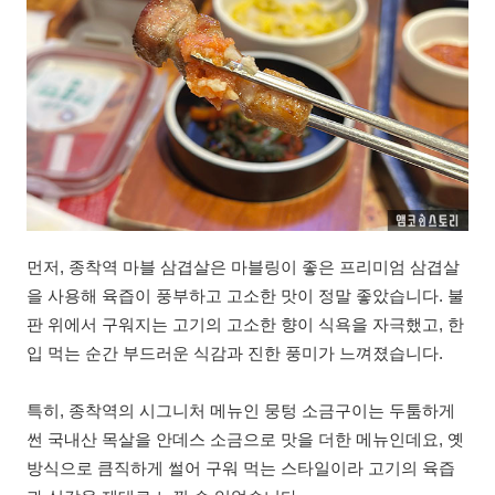
먼저, 종착역 마블 삼겹살은 마블링이 좋은 프리미엄 삼겹살
을 사용해 육즙이 풍부하고 고소한 맛이 정말 좋았습니다. 불
판 위에서 구워지는 고기의 고소한 향이 식욕을 자극했고, 한
입 먹는 순간 부드러운 식감과 진한 풍미가 느껴졌습니다.
특히, 종착역의 시그니처 메뉴인 뭉텅 소금구이는 두툼하게
썬 국내산 목살을 안데스 소금으로 맛을 더한 메뉴인데요, 옛
방식으로 큼직하게 썰어 구워 먹는 스타일이라 고기의 육즙