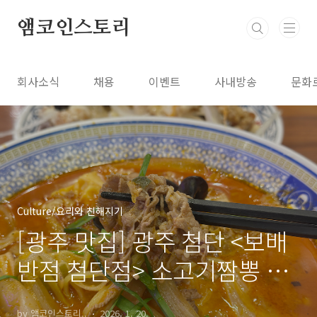
본문 바로가기
앰코인스토리
회사소식
채용
이벤트
사내방송
문화
Culture/요리와 친해지기
[광주 맛집] 광주 첨단 <보배
반점 첨단점> 소고기짬뽕 대
추천!
by 앰코인스토리..
2026. 1. 20.