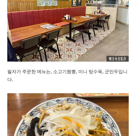
필자가 주문한 메뉴는, 소고기짬뽕, 미니 탕수육, 군만두입니
다.