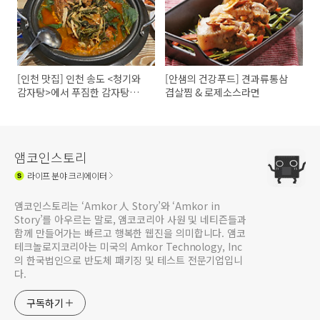
[인천 맛집] 인천 송도 <청기와
[안샘의 건강푸드] 견과류통삼
감자탕>에서 푸짐한 감자탕을
겹살찜 & 로제소스라면
즐겨보세요!
앰코인스토리
라이프
분야 크리에이터
앰코인스토리는 ‘Amkor 人 Story’와 ‘Amkor in
Story’를 아우르는 말로, 앰코코리아 사원 및 네티즌들과
함께 만들어가는 빠르고 행복한 웹진을 의미합니다. 앰코
테크놀로지코리아는 미국의 Amkor Technology, Inc
의 한국법인으로 반도체 패키징 및 테스트 전문기업입니
다.
구독하기