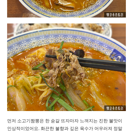
먼저 소고기짬뽕은 한 숟갈 뜨자마자 느껴지는 진한 불맛이
인상적이었어요. 화끈한 불향과 깊은 육수가 어우러져 정말