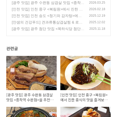
[광주 맛집] 광주 수완동 삼겹살 맛집 <종착역
2026.03.25
수완점>을 추천합니다!
[인천 맛집] 인천 중구 <복림원>에서 진한 중
(0)
2026.02.18
식의 맛을 즐겨보세요!
[인천 맛집] 인천 송도 <청기와 감자탕>에서
(0)
2025.12.19
푸짐한 감자탕을 즐겨보세요!
[안샘의 건강푸드] 견과류통삼겹살찜 & 로제
(1)
2025.12.02
소스라면
[광주 맛집] 광주 첨단 맛집 <목하식당 첨단점
(1)
2025.11.18
> 따뜻하고 든든한 한 끼가 생각날 때!
(0)
관련글
[광주 맛집] 광주 수완동 삼겹살
[인천 맛집] 인천 중구 <복림원>
맛집 <종착역 수완점>을 추천합
에서 진한 중식의 맛을 즐겨보세
니다!
요!