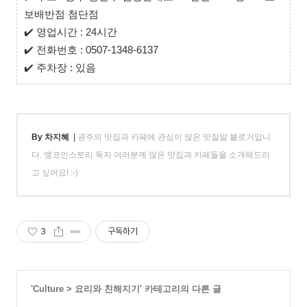
보배반점 첨단점
✔️
영업시간 : 24시간
✔️
전화번호 : 0507-1348-6137
✔️
주차장 : 있음
By 차지혜
|
광주의 맛집과 카페에 관심이 많은 맛잘알 블로거입니
다. 앰코인스토리 독자 여러분께 많은 맛집과 카페들을 소개해드리
고 싶어요! :-)
3
구독하기
'
Culture
>
요리와 친해지기
' 카테고리의 다른 글