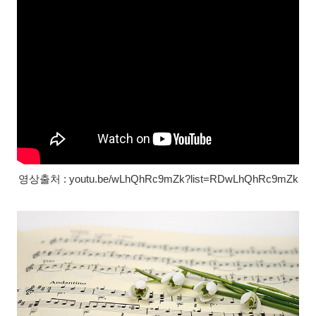
영상출처 : youtu.be/wLhQhRc9mZk?list=RDwLhQhRc9mZk