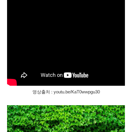
영상출처 : youtu.be/KaT0wwpgu30