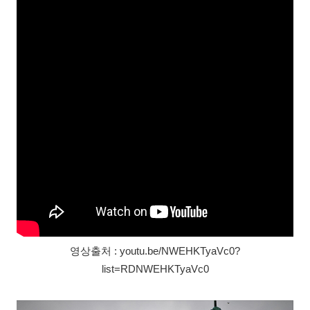
영상출처 : youtu.be/NWEHKTyaVc0?
list=RDNWEHKTyaVc0