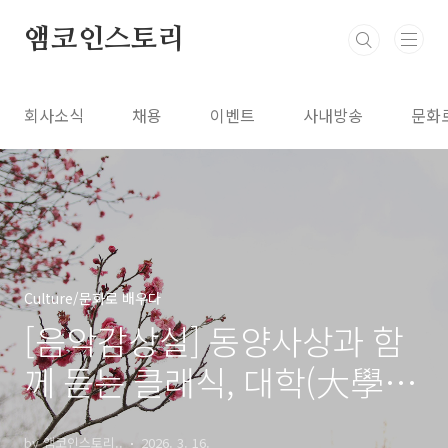
본문 바로가기
앰코인스토리
회사소식
채용
이벤트
사내방송
문화
Culture/문화로 배우다
[음악감상실] 동양사상과 함
께 듣는 클래식, 대학(大學)
편
by 앰코인스토리..
2026. 3. 16.