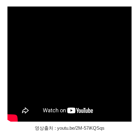
영상출처 : youtu.be/2M-57iKQSqs