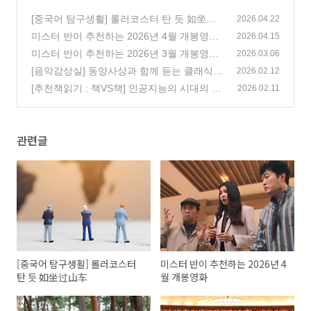
[중국어 탐구생활] 롤러코스터 탄 듯 如坐过
2026.04.22
山车
미스터 반이 추천하는 2026년 4월 개봉영화
(0)
2026.04.15
(132)
미스터 반이 추천하는 2026년 3월 개봉영화
2026.03.06
(114)
[음악감상실] 동양사상과 함께 듣는 클래식,
2026.02.12
맹자 편
[추천책읽기 : 책VS책] 인공지능의 시대의 인
(1)
2026.02.11
간지능, 인간의 뇌를 얼마나 신뢰할 수 있을
까?
(44)
관련글
[중국어 탐구생활] 롤러코스터
미스터 반이 추천하는 2026년 4
탄 듯 如坐过山车
월 개봉영화