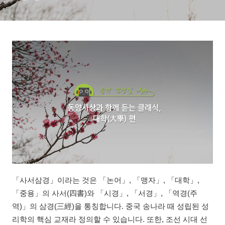
「사서삼경」이라는 것은 「논어」, 「맹자」, 「대학」,
「중용」의 사서(四書)와 「시경」, 「서경」, 「역경(주
역)」의 삼경(三經)을 통칭합니다. 중국 송나라 때 성립된 성
리학의 핵심 교재라 정의할 수 있습니다. 또한, 조선 시대 선