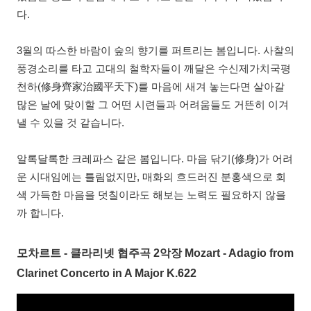
다.
3월의 따스한 바람이 숲의 향기를 퍼트리는 봄입니다. 사찰의
풍경소리를 타고 고대의 철학자들이 깨달은 수신제가치국평
천하(修身齊家治國平天下)를 마음에 새겨 놓는다면 살아갈
많은 날에 맞이할 그 어떤 시련들과 어려움들도 거뜬히 이겨
낼 수 있을 것 같습니다.
알록달록한 크레파스 같은 봄입니다. 마음 닦기(修身)가 어려
운 시대임에는 틀림없지만, 매화의 흐드러진 분홍색으로 회
색 가득한 마음을 덧칠이라도 해보는 노력도 필요하지 않을
까 합니다.
모차르트 - 클라리넷 협주곡 2악장 Mozart - Adagio from
Clarinet Concerto in A Major K.622