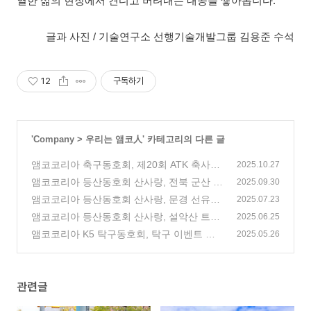
열한 삶의 현장에서 견디고 버텨내는 내공을 쌓아봅니다.
글과 사진 / 기술연구소 선행기술개발그룹 김용준 수석
12
구독하기
'
Company
>
우리는 앰코人
' 카테고리의 다른 글
앰코코리아 축구동호회, 제20회 ATK 축사모
2025.10.27
전사대회 개최
앰코코리아 등산동호회 산사랑, 전북 군산 고
(0)
2025.09.30
군산군도 트래킹!
앰코코리아 등산동호회 산사랑, 문경 선유동
(0)
2025.07.23
천 나들길!
앰코코리아 등산동호회 산사랑, 설악산 트레
(7)
2025.06.25
킹!
앰코코리아 K5 탁구동호회, 탁구 이벤트 개
(0)
2025.05.26
최
(0)
관련글