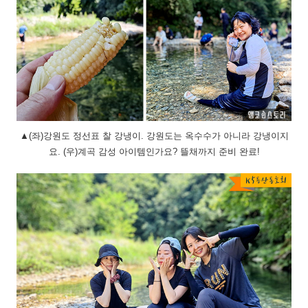
▲(좌)강원도 정선표 찰 강냉이. 강원도는 옥수수가 아니라 강냉이지
요. (우)계곡 감성 아이템인가요? 뜰채까지 준비 완료!