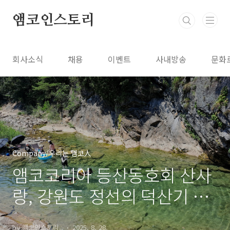
본문 바로가기
앰코인스토리
회사소식
채용
이벤트
사내방송
문화
Company/우리는 앰코人
앰코코리아 등산동호회 산사
랑, 강원도 정선의 덕산기 계
곡 트레킹!
by 앰코인스토리..
2025. 8. 28.