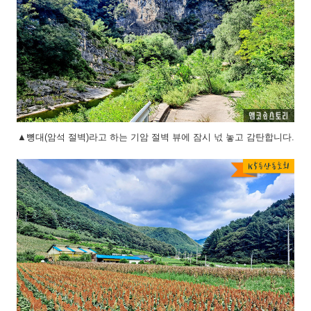
▲뼝대(암석 절벽)라고 하는 기암 절벽 뷰에 잠시 넋 놓고 감탄합니다.