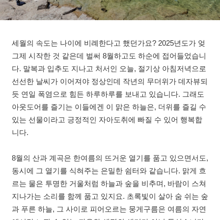
세월의 속도는 나이에 비례한다고 했던가요? 2025년도가 엊
그제 시작한 것 같은데 벌써 8월하고도 하순에 접어들었습니
다. 말복과 입추도 지나고 처서인 오늘, 절기상 아침저녁으로
선선한 날씨가 이어져야 정상인데 작년의 무더위가 데자뷰되
듯 연일 폭염으로 힘든 하루하루를 보내고 있습니다. 그래도
아웃도어를 즐기는 이들에겐 이 맑은 하늘은, 더위를 즐길 수
있는 선물이라고 긍정적인 자아도취에 빠질 수 있어 행복합
니다.
8월의 산과 계곡은 한여름의 뜨거운 열기를 품고 있으면서도,
동시에 그 열기를 식혀주는 은밀한 쉼터와 같습니다. 맑게 흐
르는 물은 투명한 거울처럼 하늘과 숲을 비추며, 바람이 스쳐
지나가는 소리를 함께 품고 있지요. 초록빛이 살아 숨 쉬는 숲
과 푸른 하늘, 그 사이로 피어오르는 뭉게구름은 여름의 자연