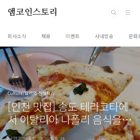
본문 바로가기
앰코인스토리
회사소식
채용
이벤트
사내방송
문화
Culture/요리와 친해지기
[인천 맛집] 송도 테라코타에
서 이탈리아 나폴리 음식을
즐겨보세요!
by 앰코인스토리..
2025. 6. 24.