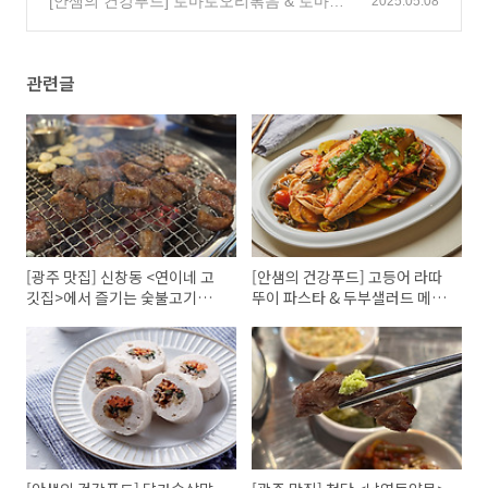
[안샘의 건강푸드] 토마토오리볶음 & 토마토
2025.05.08
채소계란찜
(2)
관련글
[광주 맛집] 신창동 <연이네 고
[안샘의 건강푸드] 고등어 라따
깃집>에서 즐기는 숯불고기와
뚜이 파스타 & 두부샐러드 메밀
쟁반막국수!
김밥