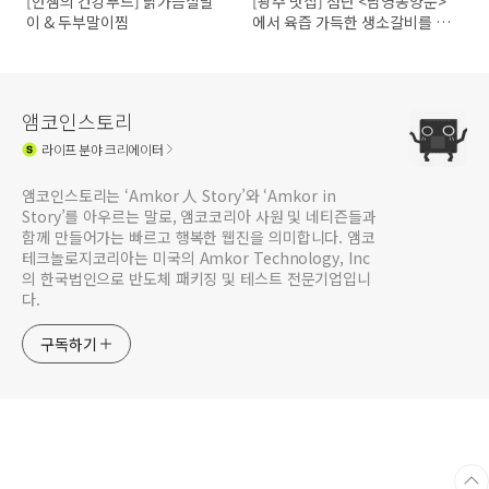
[안샘의 건강푸드] 닭가슴살말
[광주 맛집] 첨단 <남영동양문>
이 & 두부말이찜
에서 육즙 가득한 생소갈비를 만
나보세요!
앰코인스토리
라이프
분야 크리에이터
앰코인스토리는 ‘Amkor 人 Story’와 ‘Amkor in
Story’를 아우르는 말로, 앰코코리아 사원 및 네티즌들과
함께 만들어가는 빠르고 행복한 웹진을 의미합니다. 앰코
테크놀로지코리아는 미국의 Amkor Technology, Inc
의 한국법인으로 반도체 패키징 및 테스트 전문기업입니
다.
구독하기