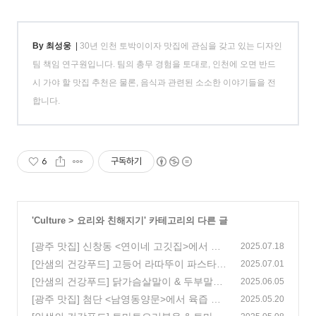
By 최성웅
|
30년 인천 토박이이자 맛집에 관심을 갖고 있는 디자인
팀 책임 연구원입니다. 팀의 총무 경험을 토대로, 인천에 오면 반드
시 가야 할 맛집 추천은 물론, 음식과 관련된 소소한 이야기들을 전
합니다.
6
구독하기
'
Culture
>
요리와 친해지기
' 카테고리의 다른 글
[광주 맛집] 신창동 <연이네 고깃집>에서 즐
2025.07.18
기는 숯불고기와 쟁반막국수!
[안샘의 건강푸드] 고등어 라따뚜이 파스타 &
(7)
2025.07.01
두부샐러드 메밀김밥
[안샘의 건강푸드] 닭가슴살말이 & 두부말이
(0)
2025.06.05
찜
[광주 맛집] 첨단 <남영동양문>에서 육즙 가
(1)
2025.05.20
득한 생소갈비를 만나보세요!
(0)