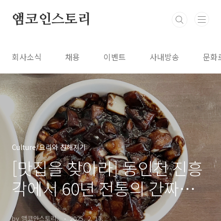
본문 바로가기
앰코인스토리
회사소식
채용
이벤트
사내방송
문화
Culture/요리와 친해지기
[맛집을 찾아라] 동인천 진흥
각에서 60년 전통의 간짜장
과 만나다
by 앰코인스토리..
2025. 2. 17.