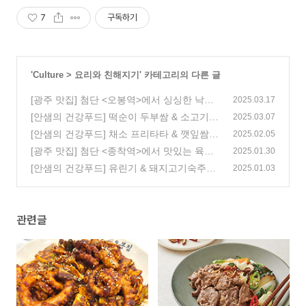
7
구독하기
'
Culture
>
요리와 친해지기
' 카테고리의 다른 글
[광주 맛집] 첨단 <오봉역>에서 싱싱한 낙지
2025.03.17
볶음을 만나보세요!
[안샘의 건강푸드] 떡순이 두부쌈 & 소고기채
(1)
2025.03.07
소불고기
[안샘의 건강푸드] 채소 프리타타 & 깻잎쌈두
(0)
2025.02.05
부 라자냐
[광주 맛집] 첨단 <종착역>에서 맛있는 육즙
(2)
2025.01.30
을 즐겨보세요!
[안샘의 건강푸드] 유린기 & 돼지고기숙주덮
(0)
2025.01.03
밥
(0)
관련글