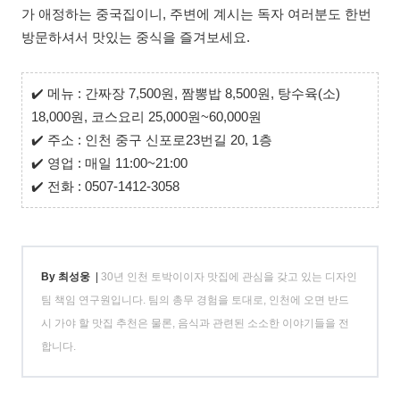
가 애정하는 중국집이니, 주변에 계시는 독자 여러분도 한번
방문하셔서 맛있는 중식을 즐겨보세요.
✔️
메뉴 : 간짜장 7,500원, 짬뽕밥 8,500원, 탕수육(소)
18,000원, 코스요리 25,000원~60,000원
✔️
주소 : 인천 중구 신포로23번길 20, 1층
✔️
영업 : 매일 11:00~21:00
✔️
전화 : 0507-1412-3058
By 최성웅
|
30년 인천 토박이이자 맛집에 관심을 갖고 있는 디자인
팀 책임 연구원입니다. 팀의 총무 경험을 토대로, 인천에 오면 반드
시 가야 할 맛집 추천은 물론, 음식과 관련된 소소한 이야기들을 전
합니다.