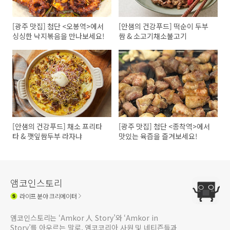
[광주 맛집] 첨단 <오봉역>에서
[안샘의 건강푸드] 떡순이 두부
싱싱한 낙지볶음을 만나보세요!
쌈 & 소고기채소불고기
[안샘의 건강푸드] 채소 프리타
[광주 맛집] 첨단 <종착역>에서
타 & 깻잎쌈두부 라자냐
맛있는 육즙을 즐겨보세요!
앰코인스토리
라이프
분야 크리에이터
앰코인스토리는 ‘Amkor 人 Story’와 ‘Amkor in
Story’를 아우르는 말로, 앰코코리아 사원 및 네티즌들과