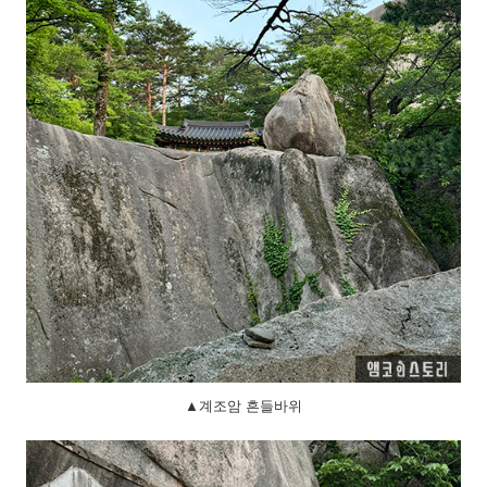
▲계조암 흔들바위