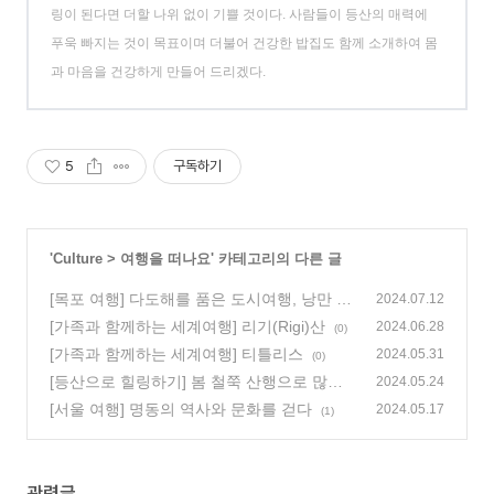
링이 된다면 더할 나위 없이 기쁠 것이다. 사람들이 등산의 매력에
푸욱 빠지는 것이 목표이며 더불어 건강한 밥집도 함께 소개하여 몸
과 마음을 건강하게 만들어 드리겠다.
5
구독하기
'
Culture
>
여행을 떠나요
' 카테고리의 다른 글
[목포 여행] 다도해를 품은 도시여행, 낭만 항
2024.07.12
구 목포 1편
[가족과 함께하는 세계여행] 리기(Rigi)산
(0)
2024.06.28
(0)
[가족과 함께하는 세계여행] 티틀리스
2024.05.31
(0)
[등산으로 힐링하기] 봄 철쭉 산행으로 많이
2024.05.24
찾는, 소백산 비로봉~국망봉
[서울 여행] 명동의 역사와 문화를 걷다
(0)
2024.05.17
(1)
관련글