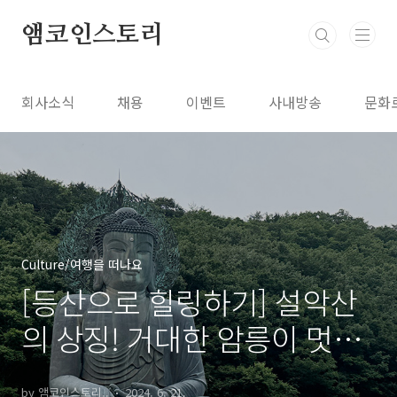
본문 바로가기
앰코인스토리
회사소식
채용
이벤트
사내방송
문화
Culture/여행을 떠나요
[등산으로 힐링하기] 설악산
의 상징! 거대한 암릉이 멋진
울산바위로!
by 앰코인스토리..
2024. 6. 21.