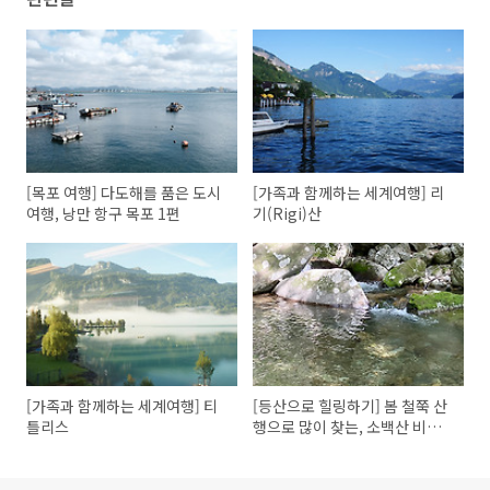
[목포 여행] 다도해를 품은 도시
[가족과 함께하는 세계여행] 리
여행, 낭만 항구 목포 1편
기(Rigi)산
[가족과 함께하는 세계여행] 티
[등산으로 힐링하기] 봄 철쭉 산
틀리스
행으로 많이 찾는, 소백산 비로
봉~국망봉