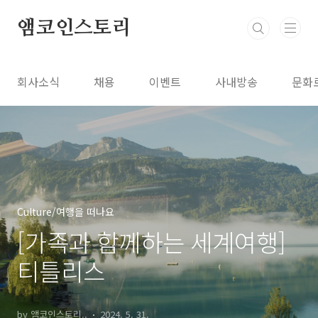
본문 바로가기
앰코인스토리
회사소식
채용
이벤트
사내방송
문화
Culture/여행을 떠나요
[가족과 함께하는 세계여행]
티틀리스
by 앰코인스토리..
2024. 5. 31.