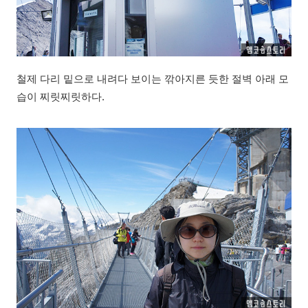
철제 다리 밑으로 내려다 보이는 깎아지른 듯한 절벽 아래 모
습이 찌릿찌릿하다.