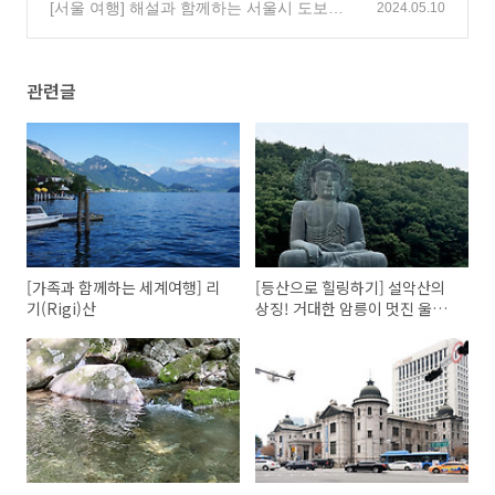
[서울 여행] 해설과 함께하는 서울시 도보탐
2024.05.10
방! 명동 역사문화 투어
(0)
관련글
[가족과 함께하는 세계여행] 리
[등산으로 힐링하기] 설악산의
기(Rigi)산
상징! 거대한 암릉이 멋진 울산
바위로!