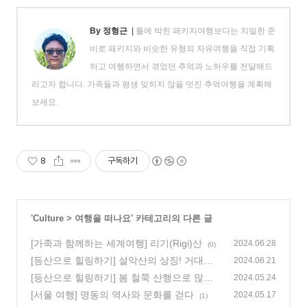
By 정형근
|
틀에 박힌 패키지여행보다는 치밀한 준
비로 패키지와 비슷한 유형의 자유여행을 직접 기획
하고 여행하면서 겪었던 추억과 노하우를 전달해드
리고자 합니다. 가족들과 평생 잊히지 않을 멋진 추억여행을 계획해
보세요.
8
구독하기
'
Culture
>
여행을 떠나요
' 카테고리의 다른 글
[가족과 함께하는 세계여행] 리기(Rigi)산
2024.06.28
(0)
[등산으로 힐링하기] 설악산의 상징! 거대한
2024.06.21
암릉이 멋진 울산바위로!
[등산으로 힐링하기] 봄 철쭉 산행으로 많이
(0)
2024.05.24
찾는, 소백산 비로봉~국망봉
[서울 여행] 명동의 역사와 문화를 걷다
(0)
2024.05.17
(1)