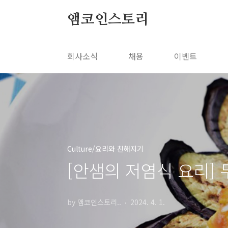
본문 바로가기
앰코인스토리
회사소식
채용
이벤트
Culture/요리와 친해지기
[안샘의 저염식 요리]
by 앰코인스토리..
2024. 4. 1.