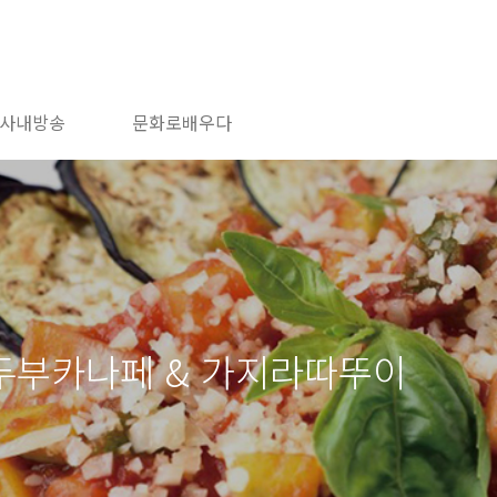
사내방송
문화로배우다
 두부카나페 & 가지라따뚜이