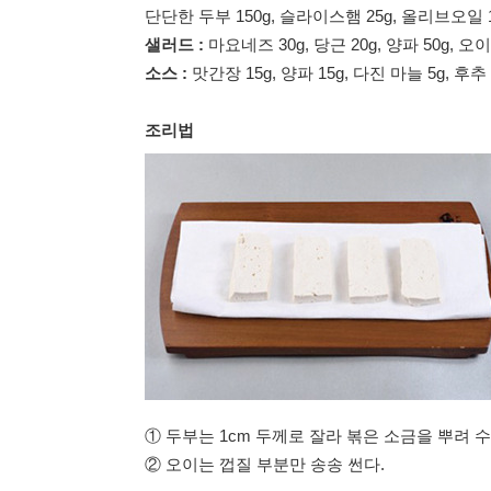
단단한 두부 150g, 슬라이스햄 25g, 올리브오일 1
샐러드 :
마요네즈 30g, 당근 20g, 양파 50g, 오이
소스 :
맛간장 15g, 양파 15g, 다진 마늘 5g, 후추 
조리법
① 두부는 1cm 두께로 잘라 볶은 소금을 뿌려 
② 오이는 껍질 부분만 송송 썬다.