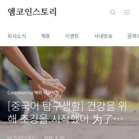
본문 바로가기
앰코인스토리
회사소식
채용
이벤트
사내방송
문화
Community/해외 이모저모
[중국어 탐구생활] 건강을 위
해 조깅을 시작했어 为了身
体健康我最近开始跑步了
by 앰코인스토리..
2023. 4. 26.