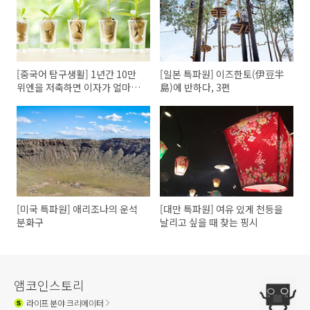
[중국어 탐구생활] 1년간 10만
[일본 특파원] 이즈한토(伊豆半
위엔을 저축하면 이자가 얼마예
島)에 반하다, 3편
요? 10万块钱存一年 多少利息
[미국 특파원] 애리조나의 운석
[대만 특파원] 여유 있게 천등을
분화구
날리고 싶을 때 찾는 핑시
앰코인스토리
라이프
분야 크리에이터