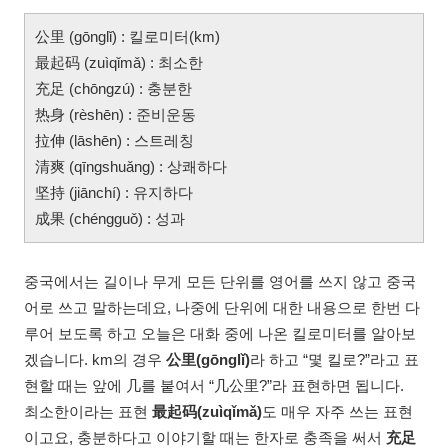
公里 (gōnglǐ) : 킬로미터(km)
最起码 (zuìqǐmǎ) : 최소한
充足 (chōngzú) : 충분한
热身 (rèshēn) : 준비운동
拉伸 (lāshēn) : 스트레칭
清爽 (qīngshuǎng) : 상쾌하다
坚持 (jiānchí) : 유지하다
成果 (chéngguǒ) : 성과
중국에서는 길이나 무게 모든 단위를 영어를 쓰지 않고 중국
어로 쓰고 말하는데요, 나중에 단위에 대한 내용으로 한번 다
루어 보도록 하고 오늘은 대화 중에 나온 킬로미터를 알아보
겠습니다. km의 경우
公里(gōnglǐ)
라 하고 “몇 킬로?”라고 표
현할 때는 앞에 几를 붙여서 “几公里?”라 표현하면 됩니다.
최소한이라는 표현
最起码(zuìqǐmǎ)
도 매우 자주 쓰는 표현
이고요, 충분하다고 이야기할 때는 한자로 충족을 써서
充足