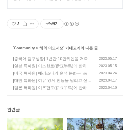
3
구독하기
'
Community
>
해외 이모저모
' 카테고리의 다른 글
[중국어 탐구생활] 1년간 10만위엔을 저축하
2023.05.17
면 이자가 얼마예요? 10万块钱存一年 多少利
[일본 특파원] 이즈한토(伊豆半島)에 반하다,
2023.05.15
息
3편
(0)
[미국 특파원] 애리조나의 운석 분화구
(0)
2023.04.24
(0)
[대만 특파원] 여유 있게 천등을 날리고 싶을
2023.04.17
때 찾는 핑시
[일본 특파원] 이즈한토(伊豆半島)에 반하다,
(0)
2023.04.10
2편
(0)
관련글