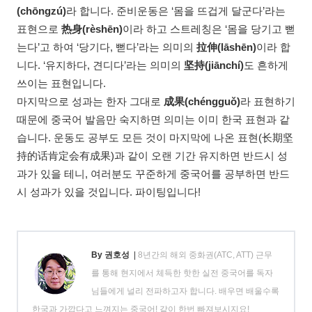
(chōngzú)
라 합니다. 준비운동은 ‘몸을 뜨겁게 달군다’라는
표현으로
热身(rèshēn)
이라 하고 스트레칭은 ‘몸을 당기고 뻗
는다’고 하여 ‘당기다, 뻗다’라는 의미의
拉伸(lāshēn)
이라 합
니다. ‘유지하다, 견디다’라는 의미의
坚持(jiānchí)
도 흔하게
쓰이는 표현입니다.
마지막으로 성과는 한자 그대로
成果(chéngguǒ)
라 표현하기
때문에 중국어 발음만 숙지하면 의미는 이미 한국 표현과 같
습니다. 운동도 공부도 모든 것이 마지막에 나온 표현(长期坚
持的话肯定会有成果)과 같이 오랜 기간 유지하면 반드시 성
과가 있을 테니, 여러분도 꾸준하게 중국어를 공부하면 반드
시 성과가 있을 것입니다. 파이팅입니다!
By 권호성
|
8년간의 해외 중화권(ATC, ATT) 근무
를 통해 현지에서 체득한 핫한 실전 중국어를 독자
님들에게 널리 전파하고자 합니다. 배우면 배울수록
한국과 가깝다고 느껴지는 중국어! 같이 한번 빠져보시지요!