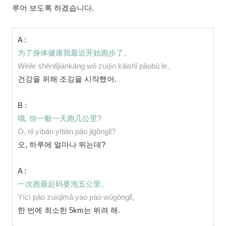
루어 보도록 하겠습니다.
A :
为了身体健康我最近开始跑步了。
Wèile shēntǐjiànkāng wǒ zuìjìn kāishǐ pǎobù le。
건강을 위해 조깅을 시작했어.
B :
哦, 你一般一天跑几公里?
Ó, nǐ yìbān yītiān pǎo jǐgōnglǐ?
오, 하루에 얼마나 뛰는데?
A :
一次跑最起码要泡五公里。
Yīcì pǎo zuìqǐmǎ yào pào wǔgōnglǐ。
한 번에 최소한 5km는 뛰려 해.