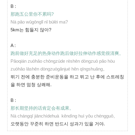
B :
那跑五公里你不累吗?
Nà pǎo wǔgōnglǐ nǐ bùlèi ma?
5km는 힘들지 않아?
A :
跑前做好充足的热身动作跑后做好拉伸动作感觉很清爽。
Pǎoqián zuòhǎo chōngzúde rèshēn dòngzuò pǎo hòu
zuòhǎo lāshēn dòngzuògǎnjué hěn qīngshuǎng。
뛰기 전에 충분한 준비운동을 하고 뛰고 난 후에 스트레칭
을 하면 엄청 상쾌해.
B :
那长期坚持的话肯定会有成果。
Nà chángqī jiānchídehuà kěndìng huì yǒu chéngguǒ。
오랫동안 꾸준히 하면 반드시 성과가 있을 거야.