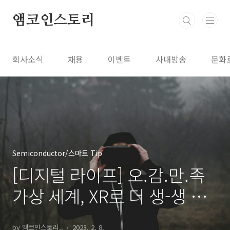
본문 바로가기
앰코인스토리
회사소식
채용
이벤트
사내방송
문화
Semiconductor/스마트 Tip
[디지털 라이프] 오.감.만.족
가상 세계, XR로 더 생-생 하
게
by 앰코인스토리..
2023. 2. 8.