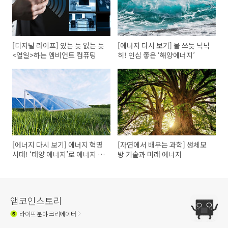
[디지털 라이프] 있는 듯 없는 듯
[에너지 다시 보기] 물 쓰듯 넉넉
<열일>하는 앰비언트 컴퓨팅
히! 인심 좋은 ‘해양에너지’
[에너지 다시 보기] 에너지 혁명
[자연에서 배우는 과학] 생체모
시대! ‘태양 에너지’로 에너지 갑
방 기술과 미래 에너지
부 되기
앰코인스토리
라이프
분야 크리에이터