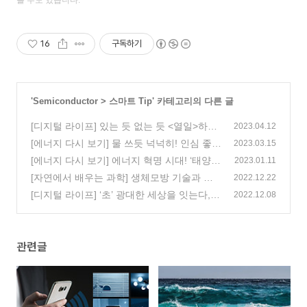
16
구독하기
'
Semiconductor
>
스마트 Tip
' 카테고리의 다른 글
[디지털 라이프] 있는 듯 없는 듯 <열일>하는
2023.04.12
앰비언트 컴퓨팅
[에너지 다시 보기] 물 쓰듯 넉넉히! 인심 좋은
(0)
2023.03.15
‘해양에너지’
[에너지 다시 보기] 에너지 혁명 시대! ‘태양
(0)
2023.01.11
에너지’로 에너지 갑부 되기
[자연에서 배우는 과학] 생체모방 기술과 미
(0)
2022.12.22
래 에너지
[디지털 라이프] ‘초’ 광대한 세상을 잇는다, U
(0)
2022.12.08
WB에 대하여
(0)
관련글