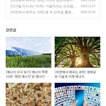
[자연에서 배우는 과학] 기적의 생존력에서
2022.11.24
배우다! 흰개미와 에너지 저감기술
[디지털 라이프] <더욱> 가열차지는 슈퍼앱
(1)
2022.11.17
트렌드, 우리는 <더욱> 편해지지!
[자연에서 배우는 과학] 몸 속 단백질 활동의
(0)
2022.10.20
비밀을 풀다! 해파리와 발광 단백질
(0)
관련글
[에너지 다시 보기] 에너지 혁명
[자연에서 배우는 과학] 생체모
시대! ‘태양 에너지’로 에너지 갑
방 기술과 미래 에너지
부 되기