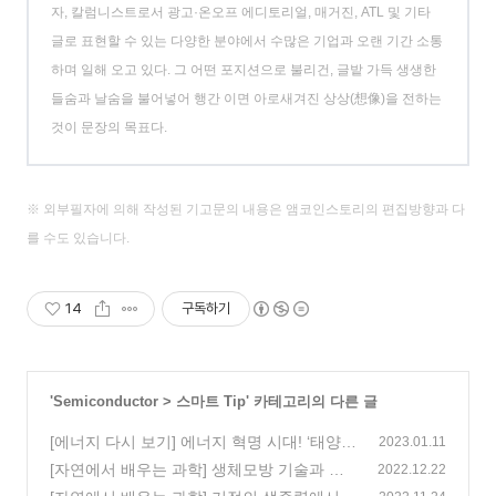
자, 칼럼니스트로서 광고·온오프 에디토리얼, 매거진, ATL 및 기타
글로 표현할 수 있는 다양한 분야에서 수많은 기업과 오랜 기간 소통
하며 일해 오고 있다. 그 어떤 포지션으로 불리건, 글밭 가득 생생한
들숨과 날숨을 불어넣어 행간 이면 아로새겨진 상상(想像)을 전하는
것이 문장의 목표다.
※ 외부필자에 의해 작성된 기고문의 내용은 앰코인스토리의 편집방향과 다
를 수도 있습니다.
14
구독하기
'
Semiconductor
>
스마트 Tip
' 카테고리의 다른 글
[에너지 다시 보기] 에너지 혁명 시대! ‘태양
2023.01.11
에너지’로 에너지 갑부 되기
[자연에서 배우는 과학] 생체모방 기술과 미
(0)
2022.12.22
래 에너지
(0)