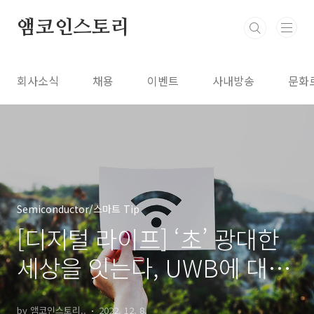
본문 바로가기
앰코인스토리
회사소식
채용
이벤트
사내방송
문화
Semiconductor/스마트 Tip
[디지털 라이프] ‘초’ 광대한
세상을 잇는다, UWB에 대하
여
by 앰코인스토리..
2022. 12. 8.