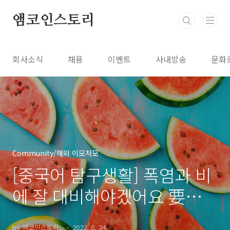
본문 바로가기
앰코인스토리
회사소식
채용
이벤트
사내방송
문화
Community/해외 이모저모
[중국어 탐구생활] 폭염과 비
에 잘 대비해야겠어요 要做
好防暑防雨措施
by 앰코인스토리..
2022. 8. 24.