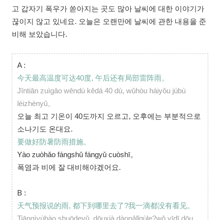
고 갑자기 폭우가 쏟아지는 곳도 많아 날씨에 대한 이야기가
끊이지 않고 있네요. 오늘은 오랜만에 날씨에 관한 내용을 준
비해 보았습니다.
A :
今天最高温度可达40度, 午后还有局部雷阵雨。
Jīntiān zuìgāo wēndù kědá 40 dù, wǔhòu háiyǒu júbù
léizhènyǔ。
오늘 최고 기온이 40도까지 오르고, 오후에는 부분적으로
소나기도 온대요.
要做好防暑防雨措施。
Yào zuòhǎo fángshǔ fángyǔ cuòshī。
폭염과 비에 잘 대비해야겠어요.
B :
天气预报说的雨, 都下到哪里去了?我一滴都没有看见。
Tiānqìyùbào shuōdeyǔ, dōuxià dàonǎlǐqùle?wǒ yīdī dōu