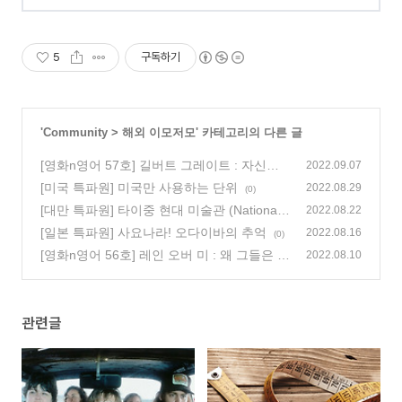
5
구독하기
'
Community
>
해외 이모저모
' 카테고리의 다른 글
[영화n영어 57호] 길버트 그레이트 : 자신을
2022.09.07
위해서 바라는 건 없어?
[미국 특파원] 미국만 사용하는 단위
(0)
2022.08.29
(0)
[대만 특파원] 타이중 현대 미술관 (National T
2022.08.22
aiwan Museum of Fine Arts)
[일본 특파원] 사요나라! 오다이바의 추억
(0)
2022.08.16
(0)
[영화n영어 56호] 레인 오버 미 : 왜 그들은 못
2022.08.10
보는 걸까요?
(0)
관련글