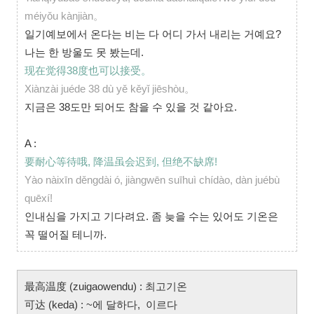
méiyǒu kànjiàn。
일기예보에서 온다는 비는 다 어디 가서 내리는 거예요?
나는 한 방울도 못 봤는데.
现在觉得38度也可以接受。
Xiànzài juéde 38 dù yě kěyǐ jiēshòu。
지금은 38도만 되어도 참을 수 있을 것 같아요.
A :
要耐心等待哦, 降温虽会迟到, 但绝不缺席!
Yào nàixīn děngdài ó, jiàngwēn suīhuì chídào, dàn juébù
quēxí!
인내심을 가지고 기다려요. 좀 늦을 수는 있어도 기온은
꼭 떨어질 테니까.
最高温度 (zuigaowendu) : 최고기온
可达 (keda) : ~에 달하다, 이르다