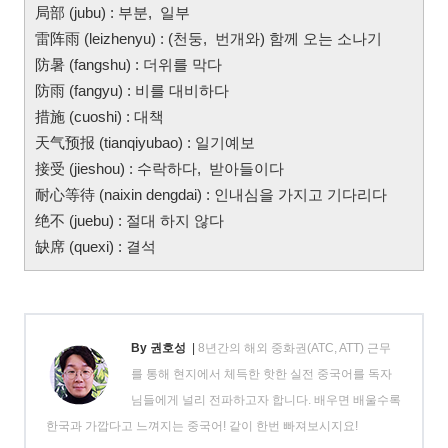
局部 (jubu) : 부분, 일부
雷阵雨 (leizhenyu) : (천둥, 번개와) 함께 오는 소나기
防暑 (fangshu) : 더위를 막다
防雨 (fangyu) : 비를 대비하다
措施 (cuoshi) : 대책
天气预报 (tianqiyubao) : 일기예보
接受 (jieshou) : 수락하다, 받아들이다
耐心等待 (naixin dengdai) : 인내심을 가지고 기다리다
绝不 (juebu) : 절대 하지 않다
缺席 (quexi) : 결석
By 권호성
|
8년간의 해외 중화권(ATC, ATT) 근무
를 통해 현지에서 체득한 핫한 실전 중국어를 독자
님들에게 널리 전파하고자 합니다. 배우면 배울수록
한국과 가깝다고 느껴지는 중국어! 같이 한번 빠져보시지요!