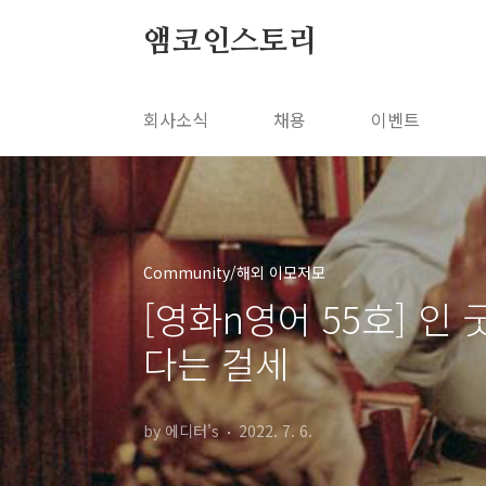
본문 바로가기
앰코인스토리
회사소식
채용
이벤트
Community/해외 이모저모
[영화n영어 55호] 인
다는 걸세
by 에디터's
2022. 7. 6.