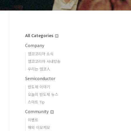
All Categories
Company
앰코코리아 소식
앰코코리아 사내방송
우리는 앰코人
Semiconductor
반도체 이야기
오늘의 반도체 뉴스
스마트 Tip
Community
이벤트
해외 이모저모