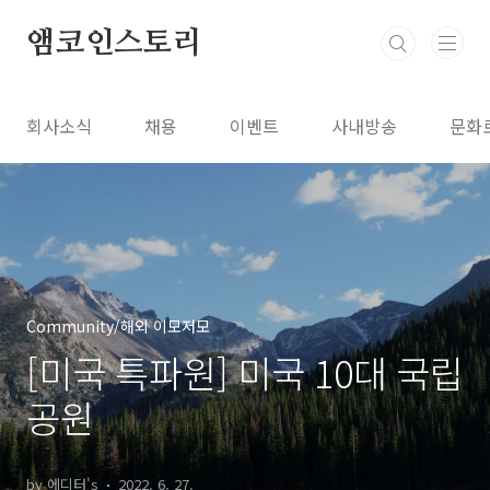
본문 바로가기
앰코인스토리
회사소식
채용
이벤트
사내방송
문화
Community/해외 이모저모
[미국 특파원] 미국 10대 국립
공원
by 에디터's
2022. 6. 27.