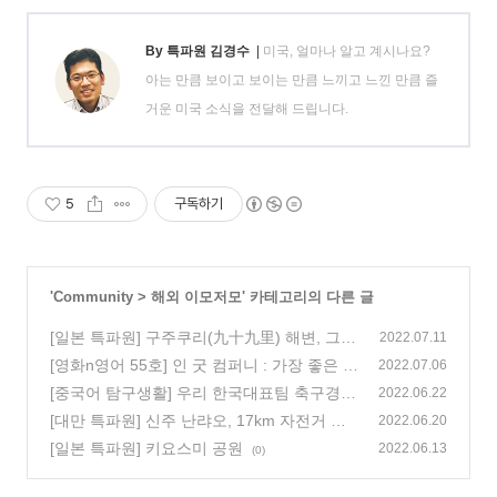
By 특파원 김경수
|
미국, 얼마나 알고 계시나요?
아는 만큼 보이고 보이는 만큼 느끼고 느낀 만큼 즐
거운 미국 소식을 전달해 드립니다.
5
구독하기
'
Community
>
해외 이모저모
' 카테고리의 다른 글
[일본 특파원] 구주쿠리(九十九里) 해변, 그리
2022.07.11
고 호키 미술관
[영화n영어 55호] 인 굿 컴퍼니 : 가장 좋은 결
(0)
2022.07.06
과는 뭔지 알겠나? 옳은 일을 했다는 걸세
[중국어 탐구생활] 우리 한국대표팀 축구경기
(0)
2022.06.22
보러 가자 我们一起去看韩国国家队的足球比
[대만 특파원] 신주 난랴오, 17km 자전거 도
2022.06.20
赛
로
(0)
[일본 특파원] 키요스미 공원
(0)
2022.06.13
(0)