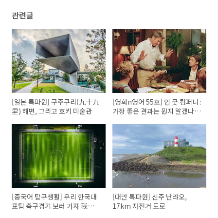
관련글
[일본 특파원] 구주쿠리(九十九
[영화n영어 55호] 인 굿 컴퍼니 :
里) 해변, 그리고 호키 미술관
가장 좋은 결과는 뭔지 알겠나?
옳은 일을 했다는 걸세
[중국어 탐구생활] 우리 한국대
[대만 특파원] 신주 난랴오,
표팀 축구경기 보러 가자 我们
17km 자전거 도로
一起去看韩国国家队的足球比