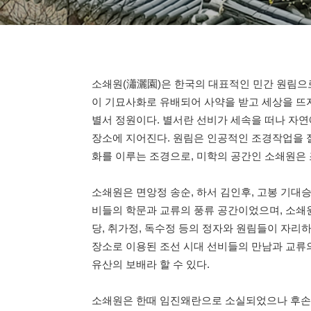
소쇄원(瀟灑園)은 한국의 대표적인 민간 원림으로
이 기묘사화로 유배되어 사약을 받고 세상을 뜨자
별서 정원이다. 별서란 선비가 세속을 떠나 자연
장소에 지어진다. 원림은 인공적인 조경작업을 
화를 이루는 조경으로, 미학의 공간인 소쇄원은 
소쇄원은 면앙정 송순, 하서 김인후, 고봉 기대승
비들의 학문과 교류의 풍류 공간이었으며, 소쇄원
당, 취가정, 독수정 등의 정자와 원림들이 자리
장소로 이용된 조선 시대 선비들의 만남과 교류의
유산의 보배라 할 수 있다.
소쇄원은 한때 임진왜란으로 소실되었으나 후손