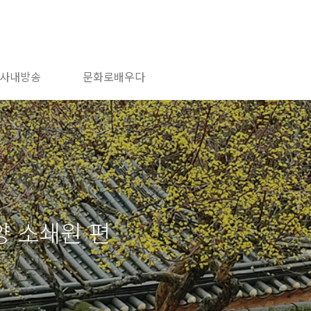
사내방송
문화로배우다
양 소쇄원 편