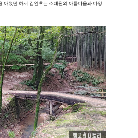
을 아꼈던 하서 김인후는 소쇄원의 아름다움과 다양