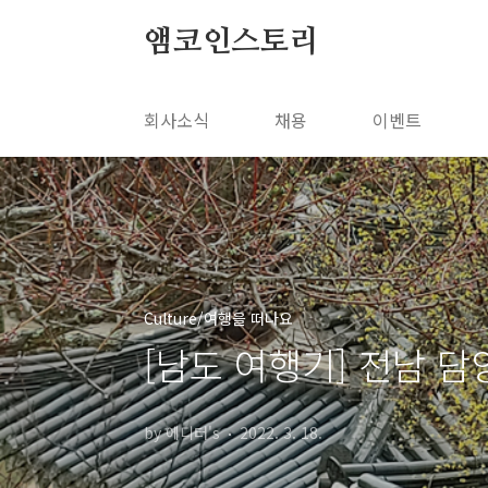
본문 바로가기
앰코인스토리
회사소식
채용
이벤트
Culture/여행을 떠나요
[남도 여행기] 전남 담
by 에디터's
2022. 3. 18.