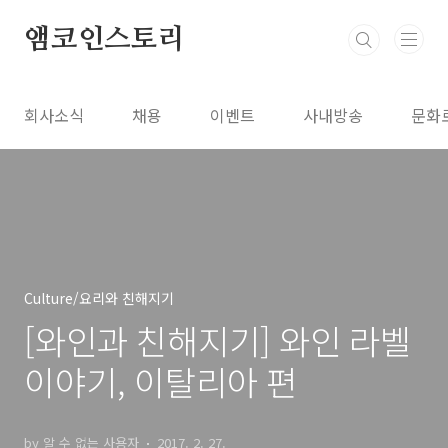
본문 바로가기
앰코인스토리
회사소식
채용
이벤트
사내방송
문화
Culture/요리와 친해지기
[와인과 친해지기] 와인 라벨
이야기, 이탈리아 편
by 알 수 없는 사용자
2017. 2. 27.