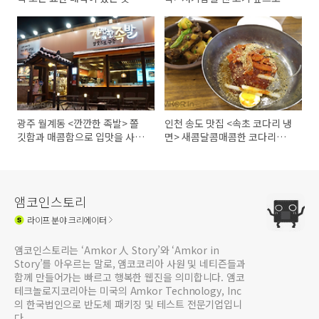
는 냉채족발 맛집!
진!
광주 월계동 <깐깐한 족발> 쫄
인천 송도 맛집 <속초 코다리 냉
깃함과 매콤함으로 입맛을 사로
면> 새콤달콤매콤한 코다리냉면
잡다
맛보러 고고!
앰코인스토리
라이프
분야 크리에이터
앰코인스토리는 ‘Amkor 人 Story’와 ‘Amkor in
Story’를 아우르는 말로, 앰코코리아 사원 및 네티즌들과
함께 만들어가는 빠르고 행복한 웹진을 의미합니다. 앰코
테크놀로지코리아는 미국의 Amkor Technology, Inc
의 한국법인으로 반도체 패키징 및 테스트 전문기업입니
다.