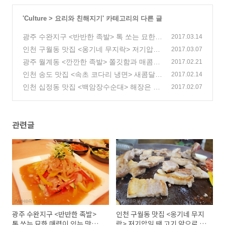
'
Culture
>
요리와 친해지기
' 카테고리의 다른 글
광주 수완지구 <반반한 족발> 톡 쏘는 묘한
2017.03.14
매력이 있는 맛있는 냉채족발 맛집!
인천 구월동 맛집 <옹기네 무지락> 저기압일
(3)
2017.03.07
땐 고기 앞으로 돌진!
광주 월계동 <깐깐한 족발> 쫄깃함과 매콤함
(0)
2017.02.21
으로 입맛을 사로잡다
인천 송도 맛집 <속초 코다리 냉면> 새콤달콤
(0)
2017.02.14
매콤한 코다리냉면 맛보러 고고!
인천 십정동 맛집 <백암장수순대> 해장은 역
(0)
2017.02.07
시 순대국밥!
(0)
관련글
광주 수완지구 <반반한 족발>
인천 구월동 맛집 <옹기네 무지
톡 쏘는 묘한 매력이 있는 맛있
락> 저기압일 땐 고기 앞으로 돌