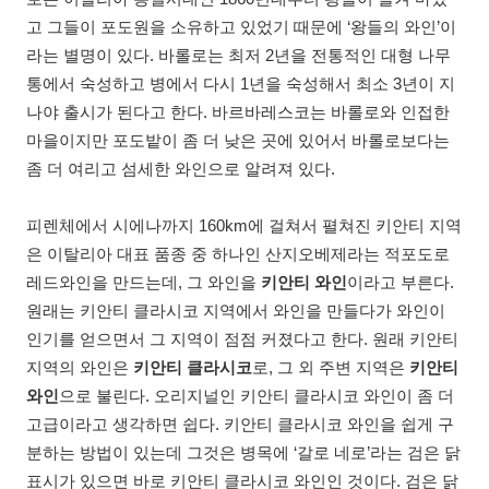
고 그들이 포도원을 소유하고 있었기 때문에 ‘왕들의 와인’이
라는 별명이 있다. 바롤로는 최저 2년을 전통적인 대형 나무
통에서 숙성하고 병에서 다시 1년을 숙성해서 최소 3년이 지
나야 출시가 된다고 한다. 바르바레스코는 바롤로와 인접한
마을이지만 포도밭이 좀 더 낮은 곳에 있어서 바롤로보다는
좀 더 여리고 섬세한 와인으로 알려져 있다.
피렌체에서 시에나까지 160km에 걸쳐서 펼쳐진 키안티 지역
은 이탈리아 대표 품종 중 하나인 산지오베제라는 적포도로
레드와인을 만드는데, 그 와인을
키안티 와인
이라고 부른다.
원래는 키안티 클라시코 지역에서 와인을 만들다가 와인이
인기를 얻으면서 그 지역이 점점 커졌다고 한다. 원래 키안티
지역의 와인은
키안티 클라시코
로, 그 외 주변 지역은
키안티
와인
으로 불린다. 오리지널인 키안티 클라시코 와인이 좀 더
고급이라고 생각하면 쉽다. 키안티 클라시코 와인을 쉽게 구
분하는 방법이 있는데 그것은 병목에 ‘갈로 네로’라는 검은 닭
표시가 있으면 바로 키안티 클라시코 와인인 것이다. 검은 닭