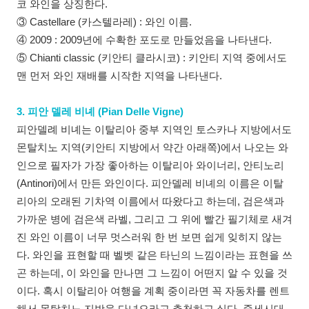
코 와인을 상징한다.
③ Castellare (카스텔라레) : 와인 이름.
④ 2009 : 2009년에 수확한 포도로 만들었음을 나타낸다.
⑤ Chianti classic (키안티 클라시코) : 키안티 지역 중에서도
맨 먼저 와인 재배를 시작한 지역을 나타낸다.
3. 피안 델레 비녜 (Pian Delle Vigne)
피안델례 비녜는 이탈리아 중부 지역인 토스카나 지방에서도
몬탈치노 지역(키안티 지방에서 약간 아래쪽)에서 나오는 와
인으로 필자가 가장 좋아하는 이탈리아 와이너리, 안티노리
(Antinori)에서 만든 와인이다. 피안델레 비녜의 이름은 이탈
리아의 오래된 기차역 이름에서 따왔다고 하는데, 검은색과
가까운 병에 검은색 라벨, 그리고 그 위에 빨간 필기체로 새겨
진 와인 이름이 너무 멋스러워 한 번 보면 쉽게 잊히지 않는
다. 와인을 표현할 때 벨벳 같은 타닌의 느낌이라는 표현을 쓰
곤 하는데, 이 와인을 만나면 그 느낌이 어떤지 알 수 있을 것
이다. 혹시 이탈리아 여행을 계획 중이라면 꼭 자동차를 렌트
해서 몬탈치노 지방을 다녀오라고 추천하고 싶다. 중세시대