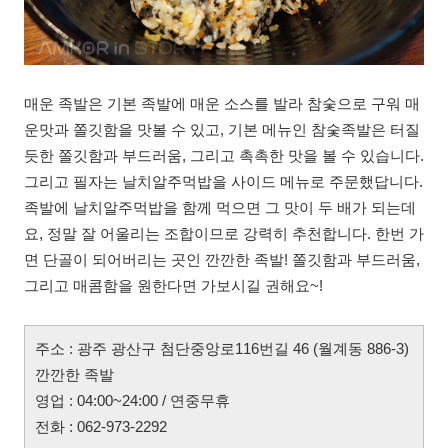
매운 족발은 기본 족발에 매운 소스를 발라 참숯으로 구워 매
운맛과 쫄깃함을 맛볼 수 있고, 기본 메뉴인 참숯족발은 터질
듯한 쫄깃함과 부드러움, 그리고 촉촉한 맛을 볼 수 있습니다.
그리고 필자는 날치알주먹밥을 사이드 메뉴로 주문했답니다.
족발에 날치알주먹밥을 함께 먹으면 그 맛이 두 배가 되는데
요, 정말 잘 어울리는 조합이므로 강력히 추천합니다. 한번 가
면 단골이 되어버리는 곳인 깐깐한 족발! 쫄깃함과 부드러움,
그리고 매콤함을 원한다면 가보시길 권해요~!
주소 : 광주 광산구 첨단중앙로116번길 46 (월계동 886-3)
깐깐한 족발
영업 : 04:00~24:00 / 연중무휴
전화 : 062-973-2292