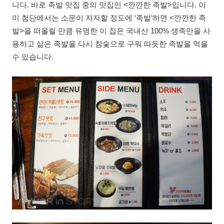
니다. 바로 족발 맛집 중의 맛집인 <깐깐한 족발>입니다. 이
미 첨단에서는 소문이 자자할 정도에 ‘족발’하면 <깐깐한 족
발>을 떠올릴 만큼 유명한 이 집은 국내산 100% 생족만을 사
용하고 삶은 족발을 다시 참숯으로 구워 따듯한 족발을 먹을
수 있습니다.