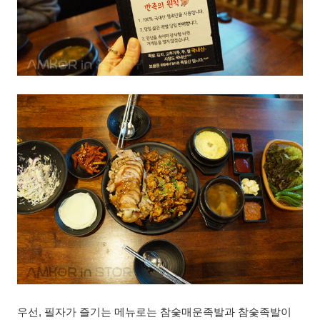
우선, 필자가 즐기는 메뉴로는 참숯매운족발과 참숯족발이