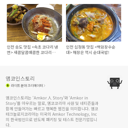
진!
인천 송도 맛집 <속초 코다리 냉
인천 십정동 맛집 <백암장수순
면> 새콤달콤매콤한 코다리냉면
대> 해장은 역시 순대국밥!
맛보러 고고!
앰코인스토리
라이프
분야 크리에이터
앰코인스토리는 ‘Amkor 人 Story’와 ‘Amkor in
Story’를 아우르는 말로, 앰코코리아 사원 및 네티즌들과
함께 만들어가는 빠르고 행복한 웹진을 의미합니다. 앰코
테크놀로지코리아는 미국의 Amkor Technology, Inc
의 한국법인으로 반도체 패키징 및 테스트 전문기업입니
다.