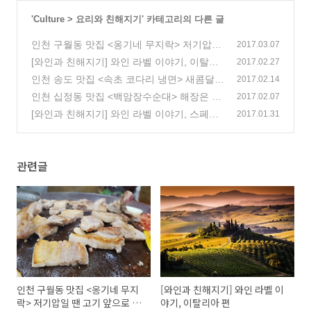
'
Culture
>
요리와 친해지기
' 카테고리의 다른 글
인천 구월동 맛집 <옹기네 무지락> 저기압일
2017.03.07
땐 고기 앞으로 돌진!
[와인과 친해지기] 와인 라벨 이야기, 이탈리
(0)
2017.02.27
아 편
인천 송도 맛집 <속초 코다리 냉면> 새콤달콤
(0)
2017.02.14
매콤한 코다리냉면 맛보러 고고!
인천 십정동 맛집 <백암장수순대> 해장은 역
(0)
2017.02.07
시 순대국밥!
[와인과 친해지기] 와인 라벨 이야기, 스페인
(0)
2017.01.31
편
(0)
관련글
인천 구월동 맛집 <옹기네 무지
[와인과 친해지기] 와인 라벨 이
락> 저기압일 땐 고기 앞으로 돌
야기, 이탈리아 편