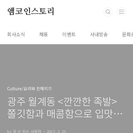
본문 바로가기
앰코인스토리
회사소식
채용
이벤트
사내방송
문화
Culture/요리와 친해지기
광주 월계동 <깐깐한 족발>
쫄깃함과 매콤함으로 입맛을
사로잡다
by 알 수 없는 사용자
2017. 2. 21.