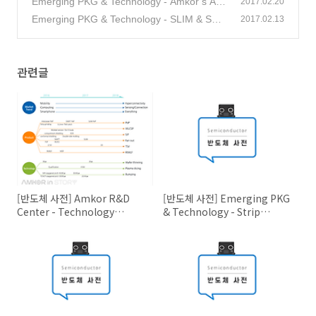
Emerging PKG & Technology - Amkor’s Adv
2017.02.20
anced Wafer Product Positioning
Emerging PKG & Technology - SLIM & SWI
(0)
2017.02.13
FT 패키징 기술의 특징
(0)
관련글
[반도체 사전] Amkor R&D
[반도체 사전] Emerging PKG
Center - Technology
& Technology - Strip
Roadmap
Grinding