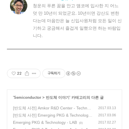
청운의 푸른 꿈을 안고 앰코에 입사한 지 어느
덧 만 10년이 되었군요. 10년이면 강산도 변한
다는데 마음만은 늘 신입사원처럼 모든 일이 신
기하고 궁금해서 즐겁게 일했으면 하는 바람입
니다.
22
구독하기
'
Semiconductor
>
반도체 이야기
' 카테고리의 다른 글
[반도체 사전] Amkor R&D Center - Technolo
2017.03.13
gy Roadmap
[반도체 사전] Emerging PKG & Technology -
(0)
2017.03.06
Strip Grinding
Emerging PKG & Technology - LAB
(0)
2017.02.27
(0)