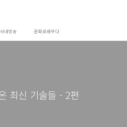
사내방송
문화로배우다
 최신 기술들 - 2편