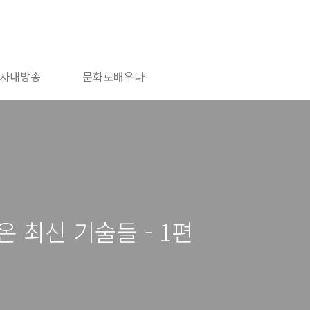
사내방송
문화로배우다
 최신 기술들 - 1편