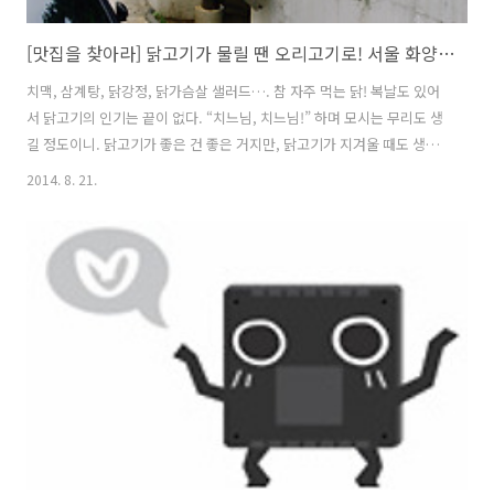
[맛집을 찾아라] 닭고기가 물릴 땐 오리고기로! 서울 화양동 건대입구 ‘오리식당’
치맥, 삼계탕, 닭강정, 닭가슴살 샐러드…. 참 자주 먹는 닭! 복날도 있어
서 닭고기의 인기는 끝이 없다. “치느님, 치느님!” 하며 모시는 무리도 생
길 정도이니. 닭고기가 좋은 건 좋은 거지만, 닭고기가 지겨울 때도 생기
기도 한다. 이럴 때는 닭과 같은 조류이지만 자유롭게 날아다니는 오리고
2014. 8. 21.
기를 먹어보자. 오리고기는 육류 중 특이한 알칼리성 식품으로, 체내에
축적되지 않는 불포화 지방산이 다른 고기보다 월등히 많고 필수 아미노
산과 각종 비타민이 풍부하다. 단백질은 쌀밥의 6배, 콩의 1.4배이며, 비
타민은 닭의 3.35배나 된다. 특히 비타민C와 비타민B1, 비타민B2의 함
량이 높아 집중력과 지구력의 저하를 막는 한편, 몸의 산성화를 막아주는
원기 식품이다. 또한, 칼슘, 인, 철, 칼륨도 많아, 중요한..