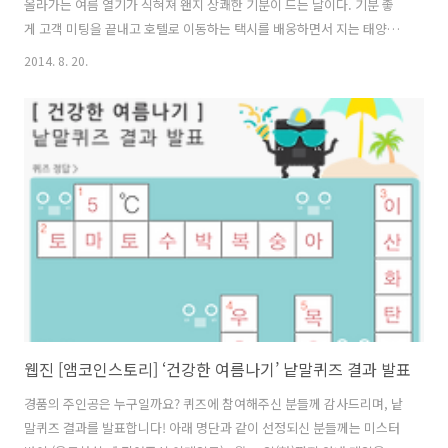
올라가는 여름 열기가 식혀져 왠지 상쾌한 기분이 드는 날이다. 기분 좋
게 고객 미팅을 끝내고 호텔로 이동하는 택시를 배웅하면서 지는 태양을
등지고 회사를 바라본다. 한층 상쾌한 기분이 더해진다. 이번 달부터는
2014. 8. 20.
Amkor Taiwan의 공장과 그 주변을 소개해볼까 한다. 그 처음을 T5로 정
했다. 물론 순서로 보면 T1부터 해야겠지만, 저자가 대만에서 처음 근무
했고 가장 정이 많은 T5를 처음 소개하는 것이 나을 듯해서다. T5는 新竹
(신죽, Xīnzhú) 공업단지 내 光复(광복, guāngfù)로에 위치한 건물이다.
그리 크지 않은 건물이지만 알차게 범핑(Bumping, 범핑은 반도체 패키
징의 최신 기술로써 고급 사양 패키징의 시작인..
웹진 [앰코인스토리] ‘건강한 여름나기’ 낱말퀴즈 결과 발표
경품의 주인공은 누구일까요? 퀴즈에 참여해주신 분들께 감사드리며, 낱
말퀴즈 결과를 발표합니다! 아래 명단과 같이 선정되신 분들께는 미스터