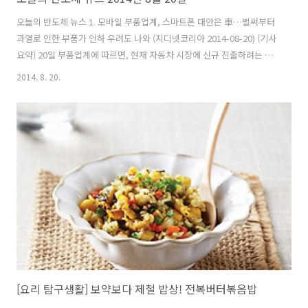
오늘의 반도체 뉴스 1. 모바일 부품업계, 스마트폰 대안은 車…벌써부터
과열로 인한 부품가 인하 우려도 나와 (지디넷코리아 2014-08-20) (기사
요약) 20일 부품업계에 따르면, 현재 자동차 시장에 신규 진출하려는 업
체는 수십개에 달한다. 한 부품업계 관계자는 "모바일 시장에 포진한 대
2014. 8. 20.
부분의 업체들이 자동차를 신성장동력으로 보는 것 같다"며 "이 시장도
모바일처럼 가격경쟁이 벌어지게 될 것 같다"며 우려를 나타내기도 했
다. >> 기사 전문보기 2. 한국반도체산업協, JEDEC과 모바일메모리 표
준화 포럼 개최 (뉴스1 2014-08-20) (기사요약) 한국반도체산업협회는
20일 서울 양재동 엘타워에서 반도체표준화기구(JEDEC)와 함께 '모바
일포럼/LPDDR4 워크숍 2014'를 개최한다. 이 행사는..
[요리 탐구생활] 보약보다 제철 밥상! 전복버터볶음밥