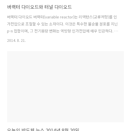
버랙터 다이오드와 터널 다이오드
버랙터 다이오드 버랙터(variable reactor)는 리액턴스(교류저항)를 인
가전압으로 조절할 수 있는 소자이다. 이것은 특수한 불순물 분포를 지닌
p-n 접합이며, 그 전기용량 변화는 역방향 인가전압에 매우 민감하다. 버
랙터는 매개변수증폭, 조화파 발생, 혼합, 검출 및 전압 가변 동조 기구에
2014. 8. 21.
널리 사용되고 있다. 터널 다이오드 터널 다이오드는 하나의 p-n 접합으
로 구성되어 있다. 접합의 p와 n쪽 모두에 불순물이 고농도로 도핑되어
있어서 공핍층이 아주 좁다(약 100A). 순방향 인가전압에서 전자는 접합
을 통해서 직접 터널링하여 통과할 수 있는데, 이때 음저항 효과(즉 전류
가 전압 증가에 따라 감소함)를 일으킨다. 터널 다이오드는 접합을 지나
가는 짧은 터널링 시간과 그 고유의 낮은 잡음 때문에,..
오늘의 반도체 뉴스 2014년 8월 20일