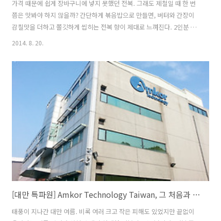
가격 때문에 쉽게 장바구니에 넣지 못했던 전복. 그래도 제철일 때 한 번
쯤은 맛봐야 하지 않을까? 간단하게 볶음밥으로 만들면, 버터와 간장이
감칠맛을 더하고 쫄깃하게 씹히는 전복 향이 제대로 느껴진다. 2인분 필
수 재료 > 전복(2마리), 양파(1/2개), 쪽파(2대), 밥(2공기) 선택 재료 >
2014. 8. 20.
당근(1/5개) 양념 버터(1.5), 간장(1), 소금(0.1), 후춧가루(약간) # 재료에
들어가는 괄호 안 숫자는 밥숟가락과 종이컵 기준! 전복버터볶음밥 만들
기 1. 전복은 솔로 비벼 씻은 뒤 껍질 안쪽에 숟가락을 넣어 살을 분리한
다. TIP 숟가락으로 껍질 쪽을 긁어가며 떼어낸다. 2. 내장은 떼어두고,
빨간 전복 이빨을 잘라낸 뒤 살은 굵게 다진다. 3. 양파와 당근은 곱게 다
지고, 쪽파는 송송 썬다. ..
[대만 특파원] Amkor Technology Taiwan, 그 처음과 모태 범핑 T5 (ATT)
태풍이 지나간 대만 여름. 비록 여러 크고 작은 피해도 있었지만 끝없이