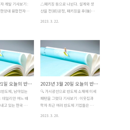
자 개발 기사보기 :
△패키징 등으로 나뉜다. 설계와 생
 한양대 융합전자공
산을 전(前)공정, 패키징을 후(後)공
기존 디스플레이 반도
정이라고 부른다. 반도체 패키징은
2023. 3. 22.
생산 원가는 물론 소
반도체를 전자기기에 맞는 형태로 제
낮출 수 있는 '산화
작하는 공정이다. 칩을 기판 등에 장
트랜지스터 소자'를
착하는 과정에서 칩이 외부와 통신할
트폰 최고사양 모델에
수 있도록 전기 신호가 흐르는 길을
디스플레이 구현이 가
만들고, 외형도 가공한다. 그동안 반
력을 획기적으로 감
도체 패키징은 전공정에 비해 주목도
 저온다결정산화물
가 낮았다. 전공정에서 나노미터(㎚
광다이오드(OLED) 기
·10억분의 1m)와 수율(결함 없는 합
 🔍 반도체 제조장
격품 비율) 등 첨단 기술 경쟁이 벌어
2023년 3월 21일 오늘의 반도체 뉴스
2023년 3월 20일 오늘의 반도체 뉴스
자 줄이는 '내플라즈
졌다. 분위기가 달라진 것은 글로벌
 K반도체, 남아있는
🔍 가시광선으로 반도체 소재에 미세
화 기사보기 : 머니투
반도체 업체 간 미세공정 경쟁이 막
: 데일리안 여느 때
패턴을 그렸다 기사보기 : 이웃집과
구원(이하 재료연)
대한 비용과 기술적 난제라는 한계에
내고 있는 한국 반
학자 최근 여러 반도체 기업들은 초
연구실 마호진, 박
부닥치면서다. 고성능 반도체에 대한
스법 통과와 용인 시
미세 회로 패턴 공정을 위한 극자외
이 반도체 제조 장
수요를 패키징 기술 혁신으로 극복하
2023. 3. 20.
러스터 조성으로 큰
선 노광 장비 선점에 전력을 다하고
자를 줄이는 '내플라
려는 움직임이 본격화된 것이다. 여
평을 받고 있다. 여
있는데요. 짧은 파장의 빛을 이용하
나노복합체 신조성 및
러 종류의 반도체 칩을 효율적으로