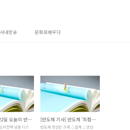
사내방송
문화로배우다
2023년 3월 22일 오늘의 반도체 뉴스
[반도체 기사] 반도체 '최첨단 패키징'…글로벌 기술 경쟁 불붙어
가·소비전력 낮춘 디스
반도체 생산은 크게 △설계 △생산