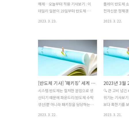
해제…오늘부터 적용 기사보기 : 이
플레이 반도체 소
데일리 일본이 23일부터 반도체 핵심
전자신문 정재경
소재(불화수소·불화 폴리이미드·포
학부 교수팀이 
2023. 3. 23.
2023. 3. 22.
토레지스트)에 대한 수출규제 조치를
체 소자에 비해 
해제한다. 일본 경제산업성은 23일
비전력까지 대폭 
한국에 대한 반도체 핵심소재 3품목
물 반도체 채널 
에 대한 수출 규제완화를 위한 법개
개발했다. 스마
정을 하고, 이날 부터 적용한다고 밝
는 초고해상도 
혔다. 2019년 7월 일본이 한국 대법
능하면서 소비전
원의 일제 강제징용 피해자 배상 판
소시킬 수 있는
결에 반발해 대(對)한국 수출규제를
(LTPO) 유기발
실시한 지 4년여 만이다. 🔍 日정부
술이 적용돼있다.
[반도체 기사] '패키징' 세계 10위권에 한국 기업은 없다
"반도체 소재 3개 제품, 23일부터 韓
비 내부 오염 입
시스템 반도체는 철저한 분업으로 생
🔍 큰 고비 넘긴
수출규제 해제" 기사보기 : 뉴시스 일
마성 소재' 국산
산되기 때문에 파운드리(반도체 수탁
위기는 기사보기 
본 경제산업성은 23일 한국에 대한
데이 한국재료연
생산)뿐 아니라 패키징을 담당하는
보다 혹한기를 보
반도체 관련 3개 품목의 수출규제 강
엔지니어링세라믹
패키징 외주기업(OSAT)의 역할이 중
도체 산업이 K칩
화 조치를 같은 날 해제했다고 요미
영조 박사 연구팀
2023. 3. 22.
2023. 3. 21.
요하다. 하지만 미국 대만 중국과 달
스템 반도체 클
우리신문과 아사히신문이 이날 보도
비 내부 오염 입
리 한국 반도체 생태계에서 국내
고비는 넘겼다는 
했다. 일본 정부는 그간 스마트폰 ..
즈마성 세라믹 