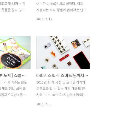
정도로 잘 나가는 웨
대수가 2,000만 대를 넘었다. 이제
 웃음을 잃지 않으
자동차는 우리 생활에 없어서는 안
는 그녀지만, 마음
되는 교통수단으로 이 사회를 움직이
2015. 2. 17.
차 있다. 자신이 결
는 동력원이 되었다. 하루라도 없으
사실과 자신도 결혼을
면 생활이 될 수 없는 자동차, 그 역사
실. 하지만 자신이
에 대해 살펴보자. 멀게는 레오나르
 신랑처럼 멋진 남자
도 다빈치의 설계로부터 풍력을 이용
 않았다.그러던 어
한 자동차에 이르기까지, 오늘날과
도 운명적인 남자가
같은 자동차가 만들어지기까지는 많
덤프트럭에 칠 뻔한
은 시도를 거쳐야 했고, 1769년 마침
사 스티브. 과거 약
내 세계 최초의 증기 자동차가 프랑
한 그녀로서는 스티
스에서 발명되었다. 오늘날과 같은
[책으로 보는 반도체] 쇼클리가 들려주는 반도체 이야기
64bit 조립식 스마트폰까지 스마트폰은 진화 중!
따뜻한 모습에 점점
자동차의 대량생산시대가 마련된 것
클리가 들려주는 반도
2015년 한 해 가전 및 모바일기기의
스티브 역시 그녀에
은 1908년이며, 컨베이어 벨트로 대
도체를 정말 쉽게 풀
트렌드를 알 수 있는 해외 대규모 전
 있다. 그러나 메리
표되는 대량 생산방식을 개발한 포드
없을까?’ 지난 1월호
시회 ‘CES 2015’가 지난달 성황리에
신의 고객인 프란의
사에 의해서다. 포드사는 값싸고 사
체 비즈니스 제대로
막을 내렸습니다. 이번 전시회의 화
 알게 되지만, 사
용범위가 넓으며 수리 및 보전이 쉬
2015. 2. 3.
한 책을 읽어보았지
두는 수년간 뜨거운 감자였던 스마트
 가야 하는 프란을
운 차인 ‘모델 T’를 내놓았다. 모델 T
도체를 이해하기에는
폰이 아닌 사물인터넷이 키워드로 떠
 그들의 결혼 준비
의 등장은 자동차를 부자들의 전유물