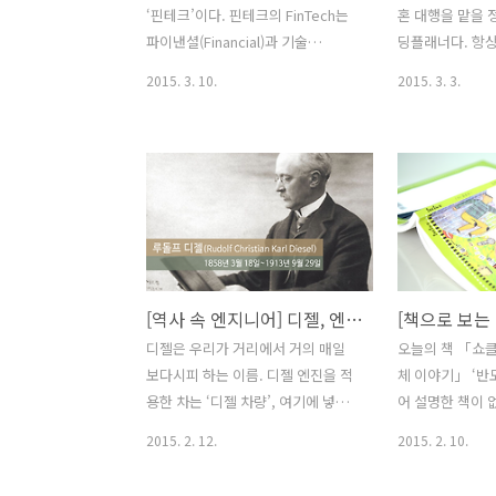
‘핀테크’이다. 핀테크의 FinTech는
혼 대행을 맡을 
파이낸셜(Financial)과 기술
딩플래너다. 항상
(Technology)의 합성어로, 단어만
며 자신감을 보이
2015. 3. 10.
2015. 3. 3.
보면 어떤 기술인지 감이 오지 않을
한구석은 고민에 
수도 있다. 하지만 이미 ‘핀테크’는
혼 적령기라는 
이미 우리 생활 아주 가까이 들어와
원하고 있다는 사
서비스를 제공하는 중이다. 우리가
맡았던 결혼식의
알고 있는 ‘파이낸셜(금융)’이라고 하
가 아직 나타나지
면 다양한 의미를 내포하고 있지만
느 날, 그녀에게
‘핀테크’에서 이야기하는 서비스들은
찾아온다. 그는 
일단 기본적으로 돈이나 더 큰 규모
자신을 구해준 의
의 자금, 그에 상응하는 포인트와 관
혼자에게 배신당
[역사 속 엔지니어] 디젤, 엔진으로 이름을 남기다
계된 서비스라고 보면 된다. 지갑에
브의 순수하고 
디젤은 우리가 거리에서 거의 매일
오늘의 책 「쇼
서 돈을 꺼내는 것이 아니라 스마트
마음이 끌리고, 
보다시피 하는 이름. 디젤 엔진을 적
체 이야기」 ‘반
폰을 NFC 단말기에 갖다 대어 간단
게 호감을 느끼고
용한 차는 ‘디젤 차량’, 여기에 넣는
어 설명한 책이 
하게 결제를 한다든가, 송금이나 이
는 스티브가 자
연료를 ‘디젤유’라고 부르기도 합니
를 통해 「반도
체, 자산관리, 여기에서 좀 더 나아가
약혼자라는 사실을
2015. 2. 12.
2015. 2. 10.
다. 이 디젤 엔진은 개발자인 루돌프
이해하기」에 대
면 크라우드 펀딩을 통한 투자까지도
업상 잠시 출장을
디젤의 이름을 가리키는데요. 루돌프
만, 여전히 반
핀테크에 속하는 셈이다. ..
대신해 그와 함께