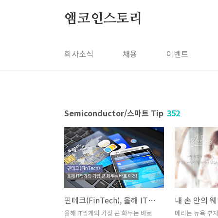
본문 바로가기
앰코인스토리
회사소식
채용
이벤트
Semiconductor/스마트 Tip
352
핀테크(FinTech), 올해 IT업계의 가장 큰 화두는 바로 이것!
올해 IT업계의 가장 큰 화두는 바로
메리는 뉴욕 부