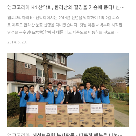
앰코코리아 K4 산악회, 한라산의 절경을 가슴에 품다! 신년 눈꽃 산행기
앰코코리아의 K4 산악회에서는 2014년 신년을 맞이하여 1박 2일 코스
로 제주도 한라산 눈꽃 산행을 다녀왔습니다. 첫날 이른 새벽부터 시작된
일정은 우수영(右水營)항에서 배를 타고 제주도로 이동하는 것으로 시작
되었습니다. 처음 제주도에 도착해서 찾아간 곳은 관광지로 유명한 섭지
2014. 6. 23.
코지였습니다. 역시나 많은 외국인과 관광객들로 붐볐으며, 맑은 날씨 속
에 모두 사진 찍기에 여념이 없었지요. 주린 배를 달래기 위해 두 번째로
찾아간 곳은 해녀들이 운영하는 조그마한 식당이었습니다. 해녀들이 갓
잡아온 소라, 멍게, 해삼으로 게눈 감추듯 배고픔을 달랜 후, 첫날 일정의
하이라이트인 다랑쉬오름을 향해 발걸음을 옮겼습니다. 제주시 구좌읍
세화리에 있는 다랑쉬오름은 월랑봉(月郞峰)이라고도 합니다. ‘높은 봉
우리’라는 뜻..
앰코코리아, 해성보육원 봉사활동 - 따뜻한 행복을 나눕니다!