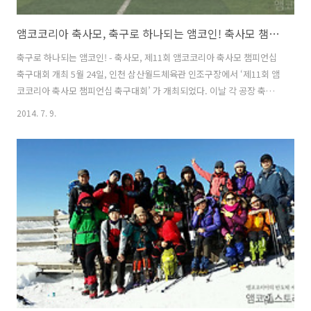
앰코코리아 축사모, 축구로 하나되는 앰코인! 축사모 챔피언십
축구로 하나되는 앰코인! - 축사모, 제11회 앰코코리아 축사모 챔피언십
축구대회 개최 5월 24일, 인천 삼산월드체육관 인조구장에서 ‘제11회 앰
코코리아 축사모 챔피언십 축구대회’ 가 개최되었다. 이날 각 공장 축사
모 회원들과 가족들이 참여한 가운데, 뜨거운 열기만큼이나 열띤 응원 속
2014. 7. 9.
에 손에 땀을 쥐는 승부가 펼쳐졌다. 그 결과, K4 축사모가 지난해에 이어
우승을 차지하였다. 올해로 10여 년이라는 세월 동안 이 대회가 개최될
수 있던 것은, 회원들의 관심과 사랑이 있기 때문이었다. 그중에서도 남
다른 열정으로 축사모 발전에 노력을 아끼지 않은 K1 축사모의 김수배
이사가 공로상의 영광을 갖기도 했다. 우승 : K4 축사모 MVP : 손경원 대
리 (K4 축사모, K4 제조1부문 제조2팀) 우수상 : 조..