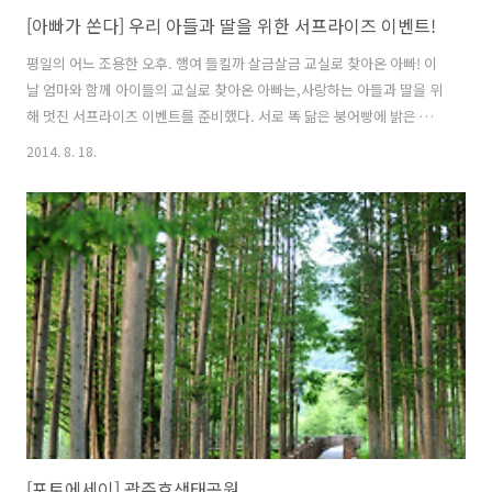
[아빠가 쏜다] 우리 아들과 딸을 위한 서프라이즈 이벤트!
평일의 어느 조용한 오후. 행여 들킬까 살금살금 교실로 찾아온 아빠! 이
날 엄마와 함께 아이들의 교실로 찾아온 아빠는,사랑하는 아들과 딸을 위
해 멋진 서프라이즈 이벤트를 준비했다. 서로 똑 닮은 붕어빵에 밝은 미
소가 너무나 매력적인 네 가족의 이야기! 이 세상에서 제일 사랑하는 아
2014. 8. 18.
들과 딸에게 아들아! 딸아! 아빠가 갑자기 학교에 찾아와서 많이 놀랐지?
오늘 아빠가 여기에 찾아온 이유는 아빠 회사에서 진행하는[아빠가 쏜다]
라는 이벤트에 선정되어서야. 이 이벤트는 착한 친구들에게만 주어지는
좋은 이벤트여서, 이것을 반 친구들과 함께 나누고그동안 아빠, 엄마가
너희에게 못했던 이야기도 들려주기 위한 것이란다. 우리 아들은 벌써 6
학년이 되었고우리 딸은 벌써 3학년이 되었네.너희가1학년이고 다섯 살
일 때 아빠의 ..
[포토에세이] 광주호생태공원