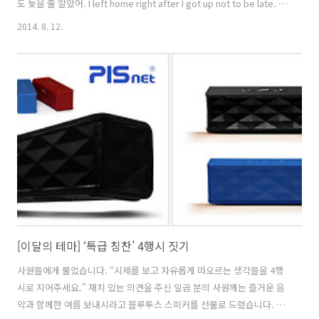
도 늦을 줄 알았어. I left home right after I got up not to be late. 늦
을까 봐 일어나자마자 나왔지. Without even washing your face? 세
2014. 8. 12.
수도 안 하고 나왔어? Yes! Even so, I look perfectly beautiful,
don’t I? 응. 그래도 나 정말 예뻐 보이지? Right after : ~한 직후에
After가 접속사로 사용되면 뒤에 [주어+동사]의 절이 와서 ‘~한 후에’라
는 의미가 됩니다. 여기에 Right를 추가하..
[이달의 테마] ‘특급 칭찬’ 4행시 짓기
사원들에게 물었습니다. “시제를 보고 자유롭게 떠오르는 생각들을 4행
시로 지어주세요.” 재치 있는 의견을 주신 일곱 분의 사원께는 즐거운 음
악과 함께한 여름 보내시라고 블루투스 스피커를 선물로 드렸습니다. 특