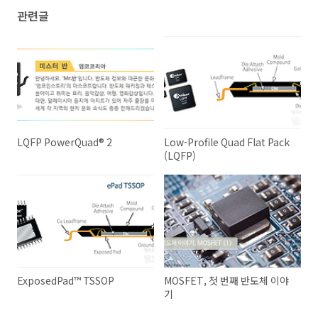
관련글
LQFP PowerQuad® 2
Low-Profile Quad Flat Pack
(LQFP)
ExposedPad™ TSSOP
MOSFET, 첫 번째 반도체 이야
기