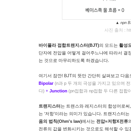
▲ npn
사진 출처 : http
바이폴라 접합트랜지스터(BJT)
의 모드는
활성
단자에 전압을 어떻게 걸어주느냐에 따라서 결
는 것으로 마무리하도록 하겠습니다.
여기서 잠깐! BJT의 뜻만 간단히 살펴보고 다
Bipolar
(n과 p 두 개의 극성을 가지고 있으며
다)
+
Junction
(pn접합과 np접합 두 다른 접합
트랜지스터
는 트랜스와 레지스터의 합성어로써,
는 ‘저항’이라는 의미가 있습니다. 트랜지스터는
옴의 법칙(Ohm's law)
에서는
전압=저항X전류
전류의 값을 변화시키는 것으로도 해석할 수 있겠