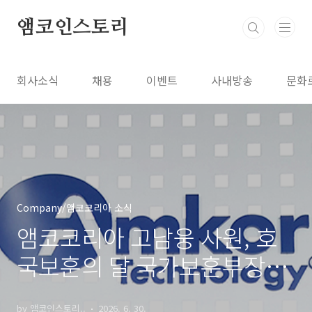
본문 바로가기
앰코인스토리
회사소식
채용
이벤트
사내방송
문화
Company/앰코코리아 소식
앰코코리아 고남웅 사원, 호
국보훈의 달 국가보훈부장관
표창
by 앰코인스토리..
2026. 6. 30.