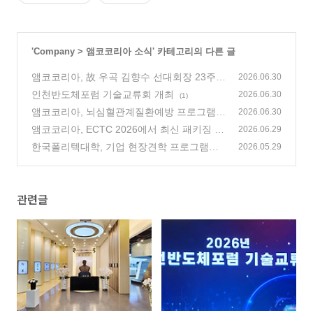
'
Company
>
앰코코리아 소식
' 카테고리의 다른 글
앰코코리아, 故 우곡 김향수 선대회장 23주기
2026.06.30
추모식
인천반도체포럼 기술교류회 개최
(0)
2026.06.30
(1)
앰코코리아, 뇌심혈관계질환예방 프로그램
2026.06.30
우수 참여자 시상식 개최
앰코코리아, ECTC 2026에서 최신 패키징 기
(0)
2026.06.29
술 연구 성과 소개
한국폴리텍대학, 기업 현장견학 프로그램으
(0)
2026.05.29
로 앰코코리아 송도사업장 방문
(1)
관련글