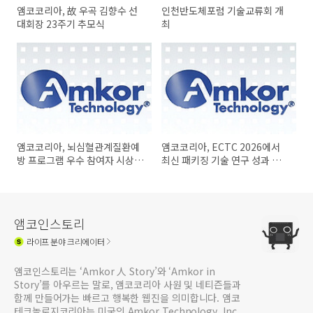
앰코코리아, 故 우곡 김향수 선
인천반도체포럼 기술교류회 개
대회장 23주기 추모식
최
앰코코리아, 뇌심혈관계질환예
앰코코리아, ECTC 2026에서
방 프로그램 우수 참여자 시상식
최신 패키징 기술 연구 성과 소
개최
개
앰코인스토리
라이프
분야 크리에이터
앰코인스토리는 ‘Amkor 人 Story’와 ‘Amkor in
Story’를 아우르는 말로, 앰코코리아 사원 및 네티즌들과
함께 만들어가는 빠르고 행복한 웹진을 의미합니다. 앰코
테크놀로지코리아는 미국의 Amkor Technology, Inc